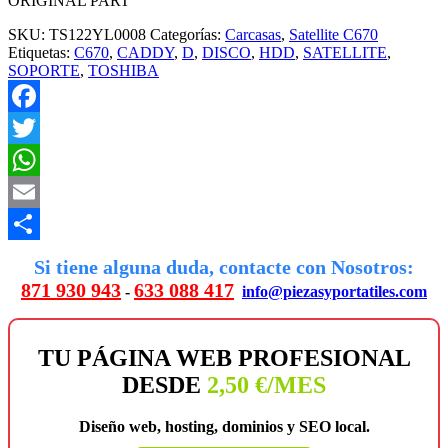
ORIGINAL PART
SKU:
TS122YL0008
Categorías:
Carcasas
,
Satellite C670
Etiquetas:
C670
,
CADDY
,
D
,
DISCO
,
HDD
,
SATELLITE
,
SOPORTE
,
TOSHIBA
Facebook
Twitter
WhatsApp
Email
Compartir
Si tiene alguna duda, contacte con Nosotros:
871 930 943
633 088 417
-
info@piezasyportatiles.com
TU PÁGINA WEB PROFESIONAL
DESDE
2,50 €/MES
Diseño web, hosting, dominios y SEO local.