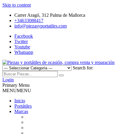
Skip to content
Carrer Aragó, 312 Palma de Mallorca
+34633088417
info@piezasyportatiles.com
Facebook
Twitter
Youtube
Whatsapp
Search for:
Todo lo que necesitas para reparar tu portatil, Pantallas, Teclas,
Piezas y portátiles de ocasión,
Teclados, Baterías, Carcasas, Placas, Gráficas, Procesadores,
Login
Ventiladores
Primary Menu
compra venta y reparación
MENU
MENU
Inicio
Portátiles
Marcas