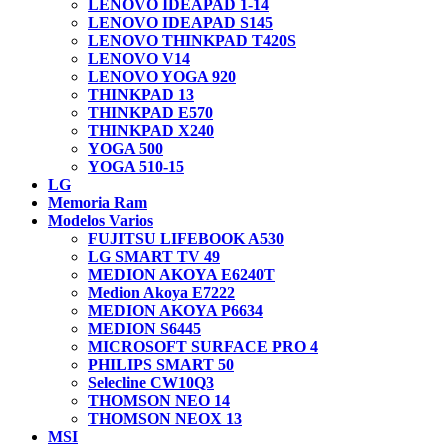
LENOVO IDEAPAD 1-14
LENOVO IDEAPAD S145
LENOVO THINKPAD T420S
LENOVO V14
LENOVO YOGA 920
THINKPAD 13
THINKPAD E570
THINKPAD X240
YOGA 500
YOGA 510-15
LG
Memoria Ram
Modelos Varios
FUJITSU LIFEBOOK A530
LG SMART TV 49
MEDION AKOYA E6240T
Medion Akoya E7222
MEDION AKOYA P6634
MEDION S6445
MICROSOFT SURFACE PRO 4
PHILIPS SMART 50
Selecline CW10Q3
THOMSON NEO 14
THOMSON NEOX 13
MSI