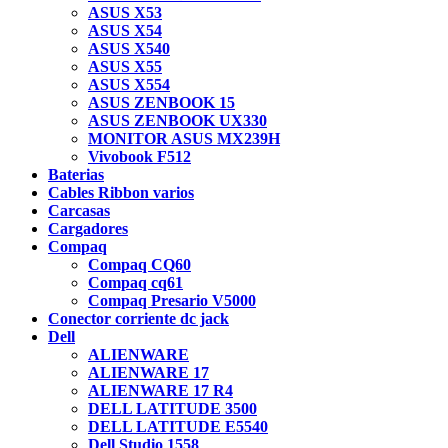
ASUS X53
ASUS X54
ASUS X540
ASUS X55
ASUS X554
ASUS ZENBOOK 15
ASUS ZENBOOK UX330
MONITOR ASUS MX239H
Vivobook F512
Baterias
Cables Ribbon varios
Carcasas
Cargadores
Compaq
Compaq CQ60
Compaq cq61
Compaq Presario V5000
Conector corriente dc jack
Dell
ALIENWARE
ALIENWARE 17
ALIENWARE 17 R4
DELL LATITUDE 3500
DELL LATITUDE E5540
Dell Studio 1558