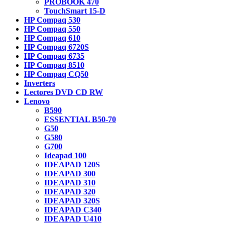
PROBOOK 470
TouchSmart 15-D
HP Compaq 530
HP Compaq 550
HP Compaq 610
HP Compaq 6720S
HP Compaq 6735
HP Compaq 8510
HP Compaq CQ50
Inverters
Lectores DVD CD RW
Lenovo
B590
ESSENTIAL B50-70
G50
G580
G700
Ideapad 100
IDEAPAD 120S
IDEAPAD 300
IDEAPAD 310
IDEAPAD 320
IDEAPAD 320S
IDEAPAD C340
IDEAPAD U410