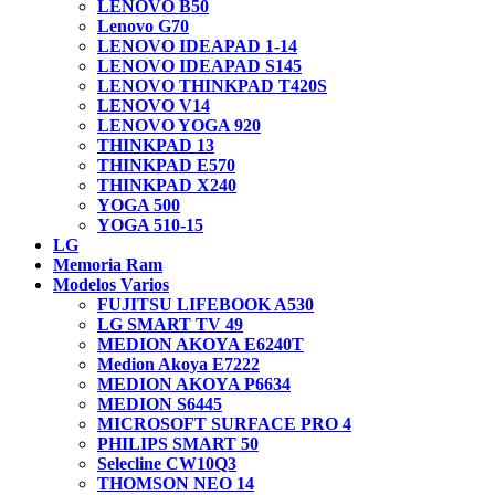
LENOVO B50
Lenovo G70
LENOVO IDEAPAD 1-14
LENOVO IDEAPAD S145
LENOVO THINKPAD T420S
LENOVO V14
LENOVO YOGA 920
THINKPAD 13
THINKPAD E570
THINKPAD X240
YOGA 500
YOGA 510-15
LG
Memoria Ram
Modelos Varios
FUJITSU LIFEBOOK A530
LG SMART TV 49
MEDION AKOYA E6240T
Medion Akoya E7222
MEDION AKOYA P6634
MEDION S6445
MICROSOFT SURFACE PRO 4
PHILIPS SMART 50
Selecline CW10Q3
THOMSON NEO 14