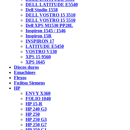
DELL LATITUDE E5540
Dell Studio 1558
DELL VOSTRO 15 3510
DELL VOSTRO 15 5510
Dell XPS M1530 PP28L
Inspiron 1545 / 1546
Inspiron 15R
INSPIRON 17
LATITUDE E5450
VOSTRO V130
XPS 15 9560
XPS 1645
Discos duros
Emachines
Flexos
Fujitsu Siemens
HP
ENVY X360
FOLIO 1040
HP 15-R
HP 240 G3
HP 250
HP 250 G3
HP 250 G7
HP 350 G1