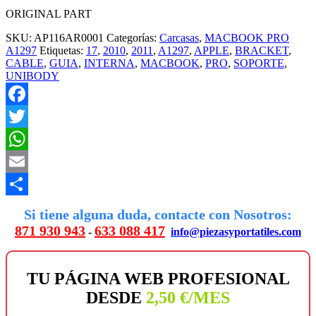
ORIGINAL PART
SKU:
AP116AR0001
Categorías:
Carcasas
,
MACBOOK PRO
A1297
Etiquetas:
17
,
2010
,
2011
,
A1297
,
APPLE
,
BRACKET
,
CABLE
,
GUIA
,
INTERNA
,
MACBOOK
,
PRO
,
SOPORTE
,
UNIBODY
Facebook
Twitter
WhatsApp
Email
Compartir
Si tiene alguna duda, contacte con Nosotros:
871 930 943
633 088 417
-
info@piezasyportatiles.com
TU PÁGINA WEB PROFESIONAL
DESDE
2,50 €/MES