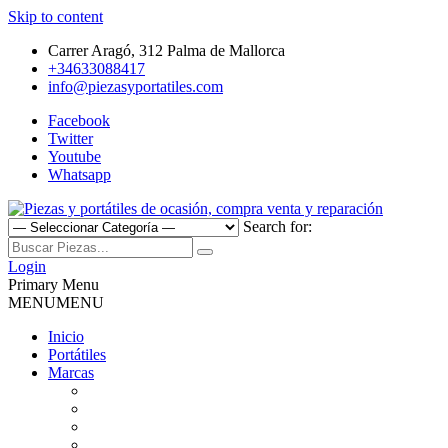
Skip to content
Carrer Aragó, 312 Palma de Mallorca
+34633088417
info@piezasyportatiles.com
Facebook
Twitter
Youtube
Whatsapp
Search for:
Todo lo que necesitas para reparar tu portatil, Pantallas, Teclas,
Piezas y portátiles de ocasión,
Teclados, Baterías, Carcasas, Placas, Gráficas, Procesadores,
Login
Ventiladores
Primary Menu
compra venta y reparación
MENU
MENU
Inicio
Portátiles
Marcas