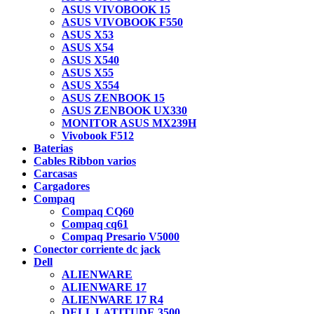
ASUS VIVOBOOK 15
ASUS VIVOBOOK F550
ASUS X53
ASUS X54
ASUS X540
ASUS X55
ASUS X554
ASUS ZENBOOK 15
ASUS ZENBOOK UX330
MONITOR ASUS MX239H
Vivobook F512
Baterias
Cables Ribbon varios
Carcasas
Cargadores
Compaq
Compaq CQ60
Compaq cq61
Compaq Presario V5000
Conector corriente dc jack
Dell
ALIENWARE
ALIENWARE 17
ALIENWARE 17 R4
DELL LATITUDE 3500