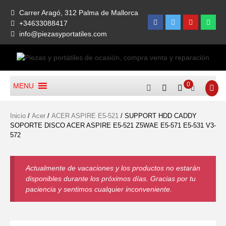
Skip
Carrer Aragó, 312 Palma de Mallorca
to
Facebook
Twitter
Youtube
What
+34633088417
content
info@piezasyportatiles.com
Todo lo que necesitas para reparar tu portatil, Pantallas, Teclas,
Piezas Y Portátiles De
Teclados, Baterías, Carcasas, Placas, Gráficas, Procesadores,
0
MENU
Ocasión, Compra Venta Y
Ventiladores
Reparación
Inicio
/
Acer
/
ACER ASPIRE E5-521
/ SUPPORT HDD CADDY
SOPORTE DISCO ACER ASPIRE E5-521 Z5WAE E5-571 E5-531 V3-
572
Actualmente de vacaciones y los productos no estarán
disponibles durante los próximos días. Gracias por tu
paciencia y sentimos cualquier inconveniente.