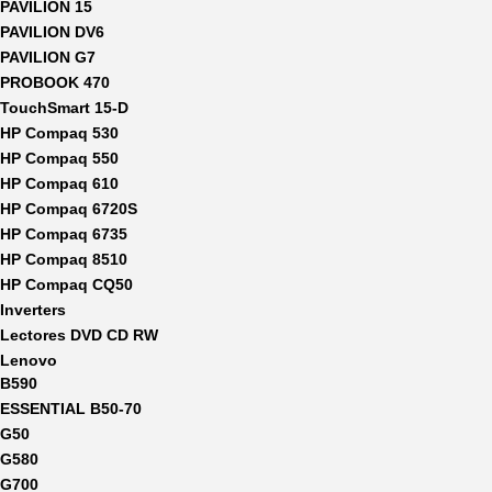
PAVILION 15
PAVILION DV6
PAVILION G7
PROBOOK 470
TouchSmart 15-D
HP Compaq 530
HP Compaq 550
HP Compaq 610
HP Compaq 6720S
HP Compaq 6735
HP Compaq 8510
HP Compaq CQ50
Inverters
Lectores DVD CD RW
Lenovo
B590
ESSENTIAL B50-70
G50
G580
G700