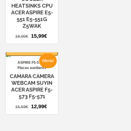
HEATSINKS CPU
ACER ASPIRE E5-
551 E5-551G
Z5WAK
El
El
15,99
€
18,00
€
precio
precio
AÑADIR AL
original
actual
CARRITO
era:
es:
Oferta!
ASPIRE F5-573
18,00€.
15,99€.
Placas auxiliares
CAMARA CAMERA
WEBCAM SUYIN
ACER ASPIRE F5-
573 F5-571
El
El
12,99
€
15,59
€
precio
precio
original
actual
era:
es: