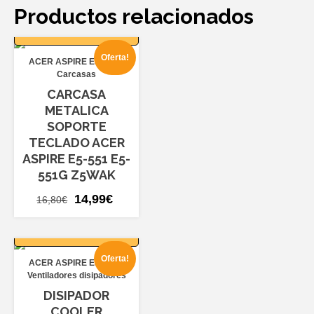
Productos relacionados
AÑADIR AL
CARRITO
Oferta!
ACER ASPIRE E5-551
Carcasas
CARCASA
METALICA
SOPORTE
TECLADO ACER
ASPIRE E5-551 E5-
551G Z5WAK
El
El
14,99
€
16,80
€
precio
precio
AÑADIR AL
original
actual
CARRITO
era:
es:
Oferta!
ACER ASPIRE E5-551
16,80€.
14,99€.
Ventiladores disipadores
DISIPADOR
COOLER