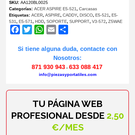
SKU:
AA120BL0025
Categorías:
ACER ASPIRE E5-521
,
Carcasas
Etiquetas:
ACER
,
ASPIRE
,
CADDY
,
DISCO
,
E5-521
,
E5-
531
,
E5-571
,
HDD
,
SOPORTE
,
SUPPORT
,
V3-572
,
Z5WAE
Facebook
Twitter
WhatsApp
Email
Compartir
Si tiene alguna duda, contacte con
Nosotros:
871 930 943
633 088 417
-
info@piezasyportatiles.com
TU PÁGINA WEB
PROFESIONAL DESDE
2,50
€/MES