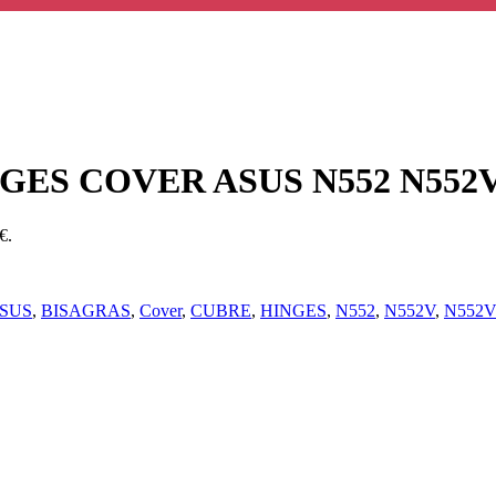
GES COVER ASUS N552 N552
€.
SUS
,
BISAGRAS
,
Cover
,
CUBRE
,
HINGES
,
N552
,
N552V
,
N552