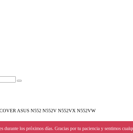
 COVER ASUS N552 N552V N552VX N552VW
s durante los próximos días. Gracias por tu paciencia y sentimos cualq