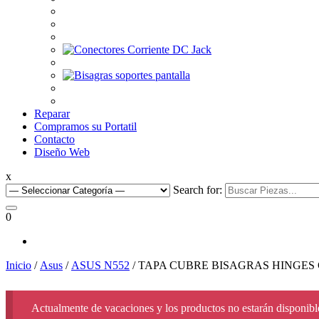
Reparar
Compramos su Portatil
Contacto
Diseño Web
x
Search for:
0
Inicio
/
Asus
/
ASUS N552
/ TAPA CUBRE BISAGRAS HINGES
Actualmente de vacaciones y los productos no estarán disponible