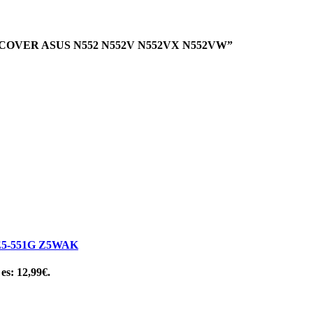
ES COVER ASUS N552 N552V N552VX N552VW”
E5-551G Z5WAK
 es: 12,99€.