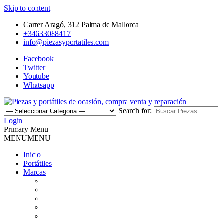
Skip to content
Carrer Aragó, 312 Palma de Mallorca
+34633088417
info@piezasyportatiles.com
Facebook
Twitter
Youtube
Whatsapp
Search for:
Todo lo que necesitas para reparar tu portatil, Pantallas, Teclas, Tecl
Login
Piezas y portátiles de ocasión, 
Primary Menu
MENU
MENU
Inicio
Portátiles
Marcas