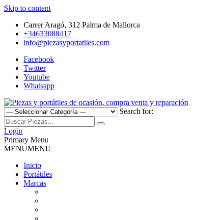
Skip to content
Carrer Aragó, 312 Palma de Mallorca
+34633088417
info@piezasyportatiles.com
Facebook
Twitter
Youtube
Whatsapp
Search for:
Todo lo que necesitas para reparar tu portatil, Pantallas, Teclas,
Piezas y portátiles de ocasión,
Teclados, Baterías, Carcasas, Placas, Gráficas, Procesadores,
Login
Ventiladores
Primary Menu
compra venta y reparación
MENU
MENU
Inicio
Portátiles
Marcas