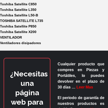
Toshiba Satellite C850
Toshiba Satellite L350
Toshiba Satellite L50-B
TOSHIBA SATELLITE L735
Toshiba Satellite P850
Toshiba Satellite X200
VENTILADOR
Ventiladores disipadores
Cualquier producto que
compres en
Piezas y
¿Necesitas
Portátiles
, lo puedes
una
devolver en el plazo de
30 días
…
Leer Mas
página
El periodo de garantía de
web para
nuestros productos es