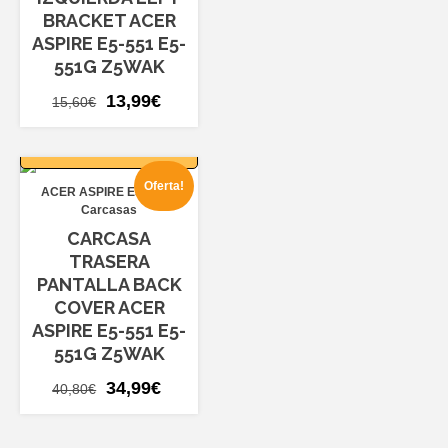
BRACKET ACER
ASPIRE E5-551 E5-
551G Z5WAK
El
El
13,99
€
15,60
€
precio
precio
AÑADIR AL
original
actual
CARRITO
era:
es:
Oferta!
ACER ASPIRE E5-551
15,60€.
13,99€.
Carcasas
CARCASA
TRASERA
PANTALLA BACK
COVER ACER
ASPIRE E5-551 E5-
551G Z5WAK
El
El
34,99
€
40,80
€
precio
precio
original
actual