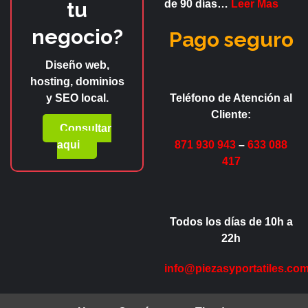
tu
de
90 días
…
Leer Mas
negocio?
Pago seguro
Diseño web,
hosting, dominios
y SEO local.
Teléfono de Atención al
Cliente:
Consultar
aqui
871 930 943
–
633 088
417
Todos los días de 10h a
22h
info@piezasyportatiles.co