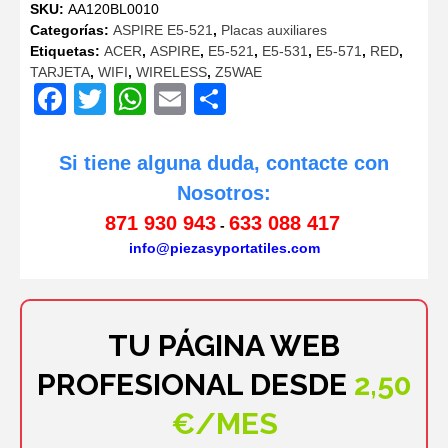
SKU:
AA120BL0010
Categorías:
ASPIRE E5-521
,
Placas auxiliares
Etiquetas:
ACER
,
ASPIRE
,
E5-521
,
E5-531
,
E5-571
,
RED
,
TARJETA
,
WIFI
,
WIRELESS
,
Z5WAE
Facebook
Twitter
WhatsApp
Email
Compartir
Si tiene alguna duda, contacte con
Nosotros:
871 930 943
633 088 417
-
info@piezasyportatiles.com
TU PÁGINA WEB
PROFESIONAL DESDE
2,50
€/MES