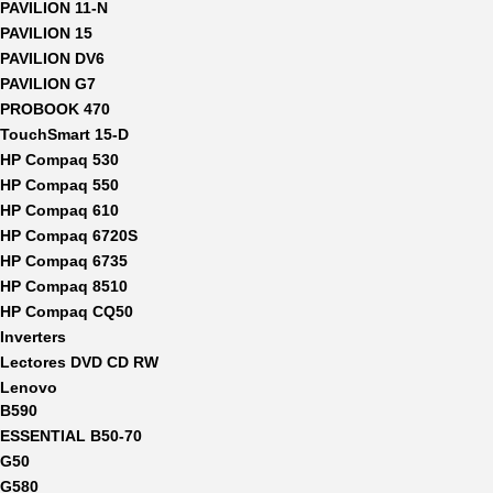
PAVILION 11-N
PAVILION 15
PAVILION DV6
PAVILION G7
PROBOOK 470
TouchSmart 15-D
HP Compaq 530
HP Compaq 550
HP Compaq 610
HP Compaq 6720S
HP Compaq 6735
HP Compaq 8510
HP Compaq CQ50
Inverters
Lectores DVD CD RW
Lenovo
B590
ESSENTIAL B50-70
G50
G580