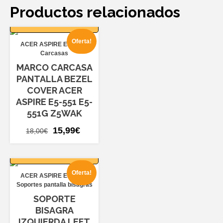
Productos relacionados
AÑADIR AL
CARRITO
Oferta!
ACER ASPIRE E5-551
Carcasas
MARCO CARCASA
PANTALLA BEZEL
COVER ACER
ASPIRE E5-551 E5-
551G Z5WAK
El
El
15,99
€
18,00
€
precio
precio
AÑADIR AL
original
actual
CARRITO
era:
es:
Oferta!
ACER ASPIRE E5-551
18,00€.
15,99€.
Soportes pantalla bisagras
SOPORTE
BISAGRA
IZQUIERDA LEFT