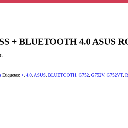
S + BLUETOOTH 4.0 ASUS R
€.
s
Etiquetas:
+
,
4.0
,
ASUS
,
BLUETOOTH
,
G752
,
G752V
,
G752VT
,