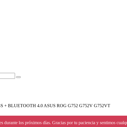
SS + BLUETOOTH 4.0 ASUS ROG G752 G752V G752VT
s durante los próximos días. Gracias por tu paciencia y sentimos cualq