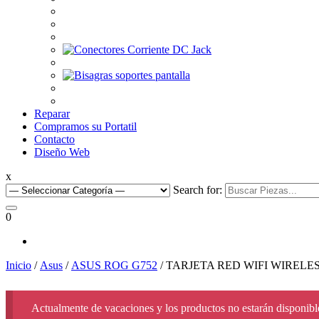
Reparar
Compramos su Portatil
Contacto
Diseño Web
x
Search for:
0
Inicio
/
Asus
/
ASUS ROG G752
/ TARJETA RED WIFI WIRELE
Actualmente de vacaciones y los productos no estarán disponible