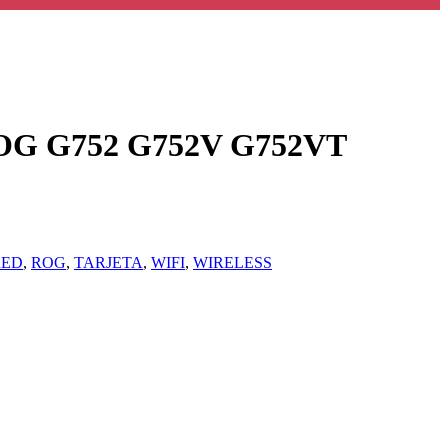
OG G752 G752V G752VT
RED
,
ROG
,
TARJETA
,
WIFI
,
WIRELESS