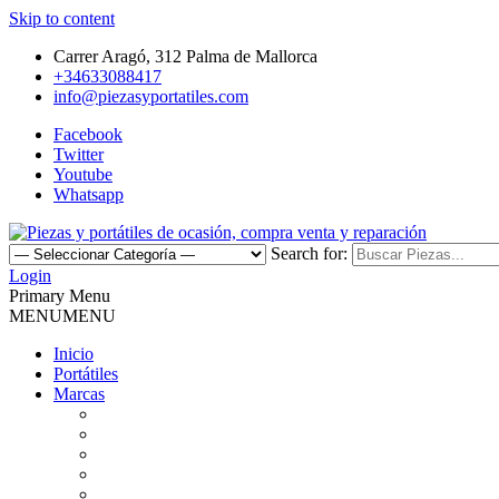
Skip to content
Carrer Aragó, 312 Palma de Mallorca
+34633088417
info@piezasyportatiles.com
Facebook
Twitter
Youtube
Whatsapp
Search for:
Todo lo que necesitas para reparar tu portatil, Pantallas, Teclas, Tecl
Login
Piezas y portátiles de ocasión, 
Primary Menu
MENU
MENU
Inicio
Portátiles
Marcas