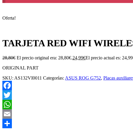
Oferta!
TARJETA RED WIFI WIRELES
28,80
€
El precio original era: 28,80€.
24,99
€
El precio actual es: 24,99
ORIGINAL PART
SKU:
AS132VI0011
Categorías:
ASUS ROG G752
,
Placas auxiliare
Facebook
Twitter
WhatsApp
Email
Compartir