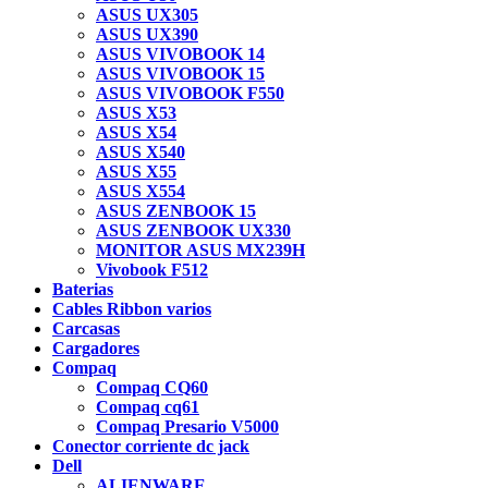
ASUS UX305
ASUS UX390
ASUS VIVOBOOK 14
ASUS VIVOBOOK 15
ASUS VIVOBOOK F550
ASUS X53
ASUS X54
ASUS X540
ASUS X55
ASUS X554
ASUS ZENBOOK 15
ASUS ZENBOOK UX330
MONITOR ASUS MX239H
Vivobook F512
Baterias
Cables Ribbon varios
Carcasas
Cargadores
Compaq
Compaq CQ60
Compaq cq61
Compaq Presario V5000
Conector corriente dc jack
Dell
ALIENWARE