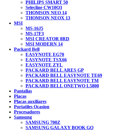
PHILIPS SMART 50
Selecline CW10Q3
THOMSON NEO 14
THOMSON NEOX 13
MSI
MS-16J5
MS-17F3
MSI CREATOR 8RD
MSI MODERN 14
Packard Bell
EASYNOTE EG70
EASYNOTE TSX66
EASYNOTE ZYL
PACKARD BELL ARES GP
PACKARD BELL EASYNOTE TE69
PACKARD BELL EASYNOTE TM
PACKARD BELL ONETWO L5800
Pantallas
Placas
Placas auxiliares
Portatiles Ocasion
Procesadores
Samsung
SAMSUNG 700Z
SAMSUNG GALAXY BOOK GO