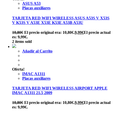
ASUS A53
Placas auxiliares
TARJETA RED WIFI WIRELESS ASUS A53S V X53S
V K53S V A53E X53E K53E A53B A53U
10,80
€
El precio original era: 10,80€.
9,99
€
El precio actual
es: 9,99€.
2 items sold
Añadir al Carrito
Oferta!
IMAC A1311
Placas auxiliares
TARJETA RED WIFI WIRELESS AIRPORT APPLE
IMAC A1311 21.5 2009
10,80
€
El precio original era: 10,80€.
9,99
€
El precio actual
es: 9,99€.