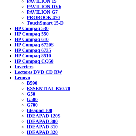
PAVILION 15
PAVILION DV6
PAVILION G7
PROBOOK 470
TouchSmart 15-D
HP Compaq 530
HP Compaq 550
HP Compaq 610
HP Compaq 6720S
HP Compaq 6735
HP Compaq 8510
HP Compaq CQ50
Inverters
Lectores DVD CD RW
Lenovo
B590
ESSENTIAL B50-70
G50
G580
G700
Ideapad 100
IDEAPAD 120S
IDEAPAD 300
IDEAPAD 310
IDEAPAD 320