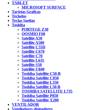
TABLET
MICROSOFT SURFACE
Tarjetas Graficas
Teclados
Teclas Sueltas
Toshiba
PORTEGE Z30
QOSMIO F60
Satellite A50
Satellite A500
Satellite C55D
Satellite C670
Satellite C70
Satellite L635
Satellite S50
Satellite U840
Toshiba Satellite C50-B
Toshiba Satellite C850
Toshiba Satellite L350
Toshiba Satellite L50-B
TOSHIBA SATELLITE L735
Toshiba Satellite P850
Toshiba Satellite X200
VENTILADOR
Ventiladores disipadores