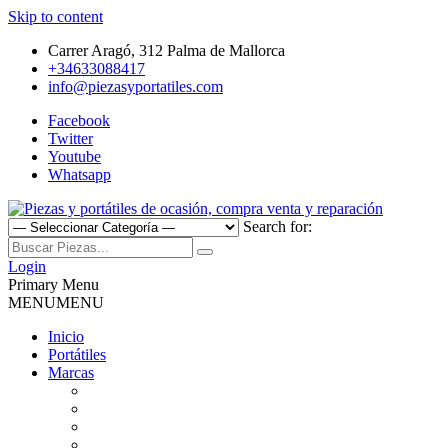
Skip to content
Carrer Aragó, 312 Palma de Mallorca
+34633088417
info@piezasyportatiles.com
Facebook
Twitter
Youtube
Whatsapp
Search for:
Todo lo que necesitas para reparar tu portatil, Pantallas, Teclas,
Piezas y portátiles de ocasión,
Teclados, Baterías, Carcasas, Placas, Gráficas, Procesadores,
Login
Ventiladores
Primary Menu
compra venta y reparación
MENU
MENU
Inicio
Portátiles
Marcas