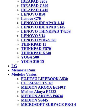
IDEAPAD 320S
IDEAPAD C340
IDEAPAD U410
LENOVO B50
Lenovo G70
LENOVO IDEAPAD 1-14
LENOVO IDEAPAD S145
LENOVO THINKPAD T420S
LENOVO V14
LENOVO YOGA 920
THINKPAD 13
THINKPAD E570
THINKPAD X240
YOGA 500
YOGA 510-15
LG
Memoria Ram
Modelos Varios
FUJITSU LIFEBOOK A530
LG SMART TV 49
MEDION AKOYA E6240T
Medion Akoya E7222
MEDION AKOYA P6634
MEDION S6445
MICROSOFT SURFACE PRO 4