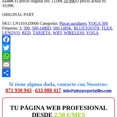
12,00
€
El precio original era: 12,00€.
10,99
€
El precio actual es:
10,99€.
ORIGINAL PART
SKU:
LN110AZ0006
Categorías:
Placas auxiliares
,
YOGA 500
Etiquetas:
3
,
500
,
500-14IBD
,
500-14ISK
,
BLUETOOTH
,
FLEX
,
LENOVO
,
RED
,
TARJETA
,
WIFI
,
WIRELESS
,
YOGA
Facebook
Twitter
WhatsApp
Email
Compartir
Si tiene alguna duda, contacte con Nosotros:
871 930 943
633 088 417
-
info@piezasyportatiles.com
TU PÁGINA WEB PROFESIONAL
DESDE
2,50 €/MES