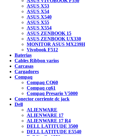
ASUS VIVOBOOK F550
ASUS X53
ASUS X54
ASUS X540
ASUS X55
ASUS X554
ASUS ZENBOOK 15
ASUS ZENBOOK UX330
MONITOR ASUS MX239H
Vivobook F512
Baterias
Cables Ribbon varios
Carcasas
Cargadores
Compaq
Compaq CQ60
Compaq cq61
Compaq Presario V5000
Conector corriente dc jack
Dell
ALIENWARE
ALIENWARE 17
ALIENWARE 17 R4
DELL LATITUDE 3500
DELL LATITUDE E5540