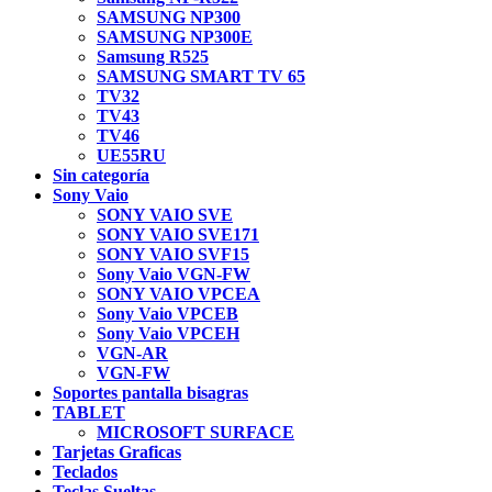
SAMSUNG NP300
SAMSUNG NP300E
Samsung R525
SAMSUNG SMART TV 65
TV32
TV43
TV46
UE55RU
Sin categoría
Sony Vaio
SONY VAIO SVE
SONY VAIO SVE171
SONY VAIO SVF15
Sony Vaio VGN-FW
SONY VAIO VPCEA
Sony Vaio VPCEB
Sony Vaio VPCEH
VGN-AR
VGN-FW
Soportes pantalla bisagras
TABLET
MICROSOFT SURFACE
Tarjetas Graficas
Teclados
Teclas Sueltas