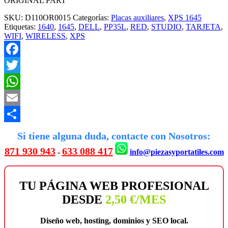
ORIGINAL PART
SKU:
D110OR0015
Categorías:
Placas auxiliares
,
XPS 1645
Etiquetas:
1640
,
1645
,
DELL
,
PP35L
,
RED
,
STUDIO
,
TARJETA
,
WIFI
,
WIRELESS
,
XPS
Facebook
Twitter
WhatsApp
Email
Compartir
Si tiene alguna duda, contacte con Nosotros:
871 930 943
633 088 417
-
info@piezasyportatiles.com
TU PÁGINA WEB PROFESIONAL
DESDE
2,50 €/MES
Diseño web, hosting, dominios y SEO local.