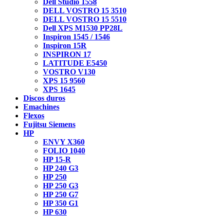
Dell Studio 1558
DELL VOSTRO 15 3510
DELL VOSTRO 15 5510
Dell XPS M1530 PP28L
Inspiron 1545 / 1546
Inspiron 15R
INSPIRON 17
LATITUDE E5450
VOSTRO V130
XPS 15 9560
XPS 1645
Discos duros
Emachines
Flexos
Fujitsu Siemens
HP
ENVY X360
FOLIO 1040
HP 15-R
HP 240 G3
HP 250
HP 250 G3
HP 250 G7
HP 350 G1
HP 630