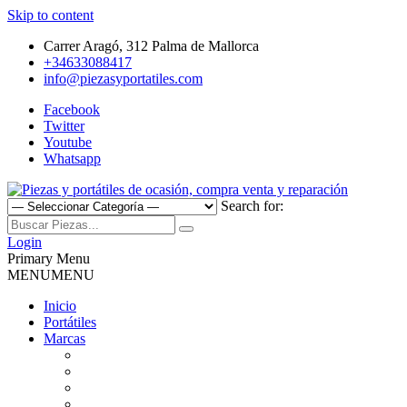
Skip to content
Carrer Aragó, 312 Palma de Mallorca
+34633088417
info@piezasyportatiles.com
Facebook
Twitter
Youtube
Whatsapp
Search for:
Todo lo que necesitas para reparar tu portatil, Pantallas, Teclas,
Piezas y portátiles de ocasión,
Teclados, Baterías, Carcasas, Placas, Gráficas, Procesadores,
Login
Ventiladores
Primary Menu
compra venta y reparación
MENU
MENU
Inicio
Portátiles
Marcas