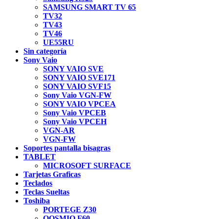
SAMSUNG SMART TV 65
TV32
TV43
TV46
UE55RU
Sin categoría
Sony Vaio
SONY VAIO SVE
SONY VAIO SVE171
SONY VAIO SVF15
Sony Vaio VGN-FW
SONY VAIO VPCEA
Sony Vaio VPCEB
Sony Vaio VPCEH
VGN-AR
VGN-FW
Soportes pantalla bisagras
TABLET
MICROSOFT SURFACE
Tarjetas Graficas
Teclados
Teclas Sueltas
Toshiba
PORTEGE Z30
QOSMIO F60