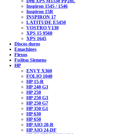
Dell XPS M1530 PP28L
Inspiron 1545 / 1546
Inspiron 15R
INSPIRON 17
LATITUDE E5450
VOSTRO V130
XPS 15 9560
XPS 1645
Discos duros
Emachines
Flexos
Fujitsu Siemens
HP
ENVY X360
FOLIO 1040
HP 15-R
HP 240 G3
HP 250
HP 250 G3
HP 250 G7
HP 350 G1
HP 630
HP 650
HP AIO 20-R
HP AIO 24-DF