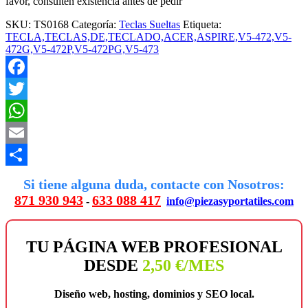
favor, consulten existencia antes de pedir
SKU:
TS0168
Categoría:
Teclas Sueltas
Etiqueta:
TECLA,TECLAS,DE,TECLADO,ACER,ASPIRE,V5-472,V5-
472G,V5-472P,V5-472PG,V5-473
Facebook
Twitter
WhatsApp
Email
Compartir
Si tiene alguna duda, contacte con Nosotros:
871 930 943
633 088 417
-
info@piezasyportatiles.com
TU PÁGINA WEB PROFESIONAL
DESDE
2,50 €/MES
Diseño web, hosting, dominios y SEO local.