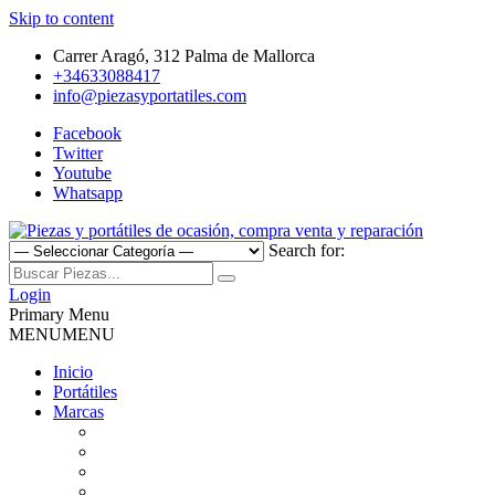
Skip to content
Carrer Aragó, 312 Palma de Mallorca
+34633088417
info@piezasyportatiles.com
Facebook
Twitter
Youtube
Whatsapp
Search for:
Todo lo que necesitas para reparar tu portatil, Pantallas, Teclas,
Piezas y portátiles de ocasión,
Teclados, Baterías, Carcasas, Placas, Gráficas, Procesadores,
Login
Ventiladores
Primary Menu
compra venta y reparación
MENU
MENU
Inicio
Portátiles
Marcas