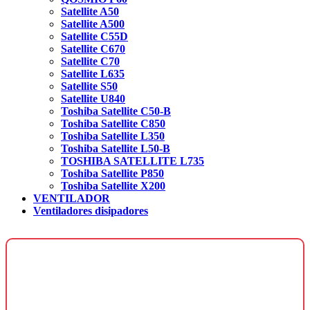
Satellite A50
Satellite A500
Satellite C55D
Satellite C670
Satellite C70
Satellite L635
Satellite S50
Satellite U840
Toshiba Satellite C50-B
Toshiba Satellite C850
Toshiba Satellite L350
Toshiba Satellite L50-B
TOSHIBA SATELLITE L735
Toshiba Satellite P850
Toshiba Satellite X200
VENTILADOR
Ventiladores disipadores
¿Necesitas una página web para tu
negocio?