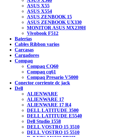
ASUS X540
ASUS X55
ASUS X554
ASUS ZENBOOK 15
ASUS ZENBOOK UX330
MONITOR ASUS MX239H
Vivobook F512
Baterias
Cables Ribbon varios
Carcasas
Cargadores
Compaq
Compaq CQ60
Compaq cq61
Compaq Presario V5000
Conector corriente dc jack
Dell
ALIENWARE
ALIENWARE 17
ALIENWARE 17 R4
DELL LATITUDE 3500
DELL LATITUDE E5540
Dell Studio 1558
DELL VOSTRO 15 3510
DELL VOSTRO 15 5510