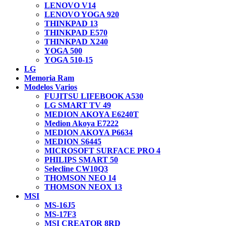
LENOVO V14
LENOVO YOGA 920
THINKPAD 13
THINKPAD E570
THINKPAD X240
YOGA 500
YOGA 510-15
LG
Memoria Ram
Modelos Varios
FUJITSU LIFEBOOK A530
LG SMART TV 49
MEDION AKOYA E6240T
Medion Akoya E7222
MEDION AKOYA P6634
MEDION S6445
MICROSOFT SURFACE PRO 4
PHILIPS SMART 50
Selecline CW10Q3
THOMSON NEO 14
THOMSON NEOX 13
MSI
MS-16J5
MS-17F3
MSI CREATOR 8RD