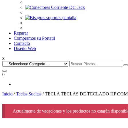
Reparar
Compramos su Portatil
Contacto
Diseño Web
x
Search
for:
0
Inicio
/
Teclas Sueltas
/ TECLA TECLAS DE TECLADO HP COMPAQ
Actualmente de vacaciones y los productos no estarán disponible