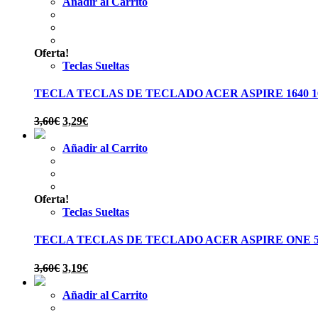
Añadir al Carrito
Oferta!
Teclas Sueltas
TECLA TECLAS DE TECLADO ACER ASPIRE 1640 1650 
El
El
3,60
€
3,29
€
precio
precio
original
actual
Añadir al Carrito
era:
es:
3,60€.
3,29€.
Oferta!
Teclas Sueltas
TECLA TECLAS DE TECLADO ACER ASPIRE ONE 531
El
El
3,60
€
3,19
€
precio
precio
original
actual
Añadir al Carrito
era:
es: