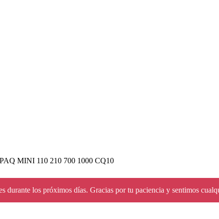
 MINI 110 210 700 1000 CQ10
s durante los próximos días. Gracias por tu paciencia y sentimos cualq