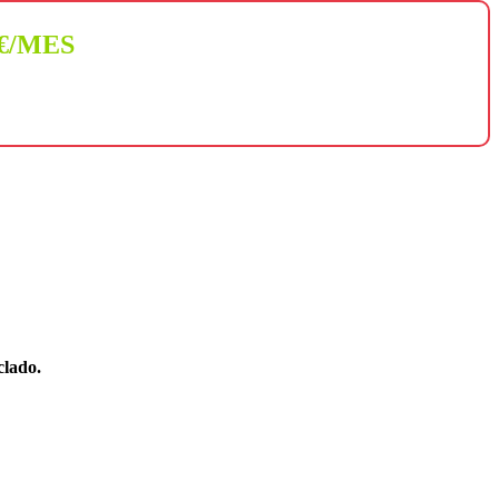
 €/MES
clado.