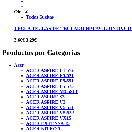
3,60€.
3,19€.
Oferta!
Teclas Sueltas
TECLA TECLAS DE TECLADO HP PAVILION DV6 DV6
El
El
3,60
€
3,29
€
precio
precio
original
actual
Productos por Categorías
era:
es:
3,60€.
3,29€.
Acer
ACER ASPIRE E1-572
ACER ASPIRE E5-521
ACER ASPIRE E5-551
ACER ASPIRE E5-575
ACER ASPIRE M3-581T
ACER ASPIRE S3
ACER ASPIRE V3
ACER ASPIRE V5-551
ACER ASPIRE V5-552
ACER ASPIRE VX15
ACER EXTENSA 15
ACER NITRO 5