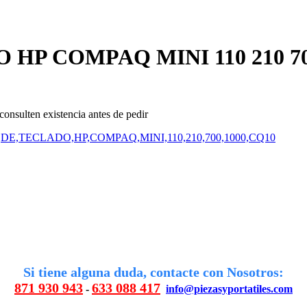
HP COMPAQ MINI 110 210 70
consulten existencia antes de pedir
DE,TECLADO,HP,COMPAQ,MINI,110,210,700,1000,CQ10
Si tiene alguna duda, contacte con Nosotros:
871 930 943
633 088 417
-
info@piezasyportatiles.com