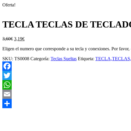
Oferta!
TECLA TECLAS DE TECLADO 
El
El
3,60
€
3,19
€
precio
precio
Eligen el numero que corresponde a su tecla y conexiones. Por favor, 
original
actual
era:
es:
SKU:
TS0008
Categoría:
Teclas Sueltas
Etiqueta:
TECLA,TECLAS,
3,60€.
3,19€.
Facebook
Twitter
WhatsApp
Email
Compartir