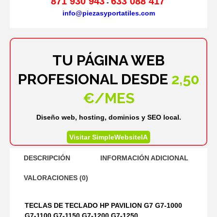
871 930 943
633 088 417
-
info@piezasyportatiles.com
TU PÁGINA WEB
PROFESIONAL DESDE
2,50
€/MES
Diseño web, hosting, dominios y SEO local.
Visitar SimpleWebsiteIA
DESCRIPCIÓN
INFORMACIÓN ADICIONAL
VALORACIONES (0)
TECLAS DE TECLADO HP PAVILION G7 G7-1000
G7-1100 G7-1150 G7-1200 G7-1250