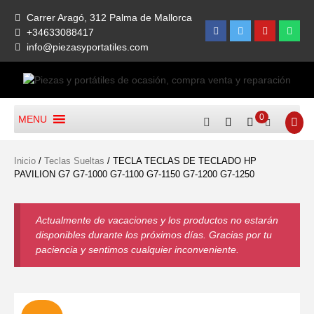
Skip
Carrer Aragó, 312 Palma de Mallorca
to
Facebook
Twitter
Youtube
What
+34633088417
content
info@piezasyportatiles.com
Todo lo que necesitas para reparar tu portatil, Pantallas, Teclas,
Piezas Y Portátiles De
Teclados, Baterías, Carcasas, Placas, Gráficas, Procesadores,
0
MENU
Ocasión, Compra Venta Y
Ventiladores
Reparación
Inicio
/
Teclas Sueltas
/ TECLA TECLAS DE TECLADO HP
PAVILION G7 G7-1000 G7-1100 G7-1150 G7-1200 G7-1250
Actualmente de vacaciones y los productos no estarán
disponibles durante los próximos días. Gracias por tu
paciencia y sentimos cualquier inconveniente.