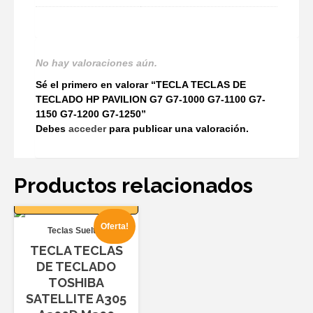
No hay valoraciones aún.
Sé el primero en valorar “TECLA TECLAS DE
TECLADO HP PAVILION G7 G7-1000 G7-1100 G7-
1150 G7-1200 G7-1250”
Debes
acceder
para publicar una valoración.
Productos relacionados
AÑADIR AL
CARRITO
Oferta!
Teclas Sueltas
TECLA TECLAS
DE TECLADO
TOSHIBA
SATELLITE A305