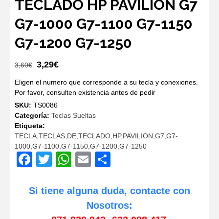
TECLADO HP PAVILION G7
G7-1000 G7-1100 G7-1150
G7-1200 G7-1250
El
El
3,29
€
3,60
€
precio
precio
Eligen el numero que corresponde a su tecla y conexiones.
original
actual
Por favor, consulten existencia antes de pedir
era:
es:
SKU:
TS0086
3,60€.
3,29€.
Categoría:
Teclas Sueltas
Etiqueta:
TECLA,TECLAS,DE,TECLADO,HP,PAVILION,G7,G7-
1000,G7-1100,G7-1150,G7-1200,G7-1250
Facebook
Twitter
WhatsApp
Email
Compartir
Si tiene alguna duda, contacte con
Nosotros: