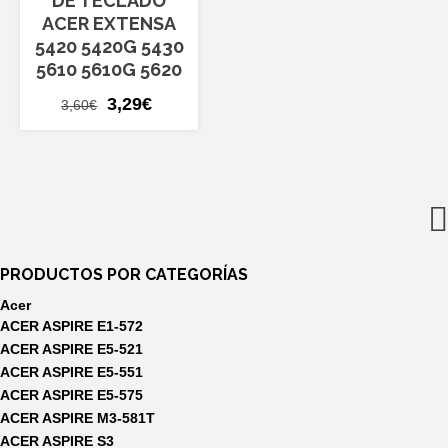
DE TECLADO
ACER EXTENSA
5420 5420G 5430
5610 5610G 5620
El
El
3,29
€
3,60
€
precio
precio
original
actual
era:
es:
3,60€.
3,29€.
PRODUCTOS POR CATEGORÍAS
Acer
ACER ASPIRE E1-572
ACER ASPIRE E5-521
ACER ASPIRE E5-551
ACER ASPIRE E5-575
ACER ASPIRE M3-581T
ACER ASPIRE S3