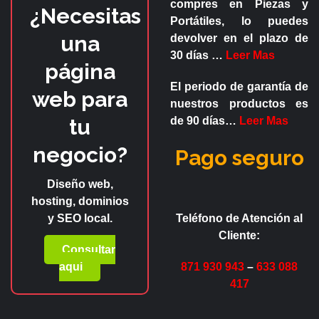
compres en
Piezas y
¿Necesitas
Portátiles
, lo puedes
una
devolver en el plazo de
30 días
…
Leer Mas
página
El periodo de garantía de
web para
nuestros productos es
tu
de
90 días
…
Leer Mas
negocio?
Pago seguro
Diseño web,
hosting, dominios
y SEO local.
Teléfono de Atención al
Cliente:
Consultar
aqui
871 930 943
–
633 088
417