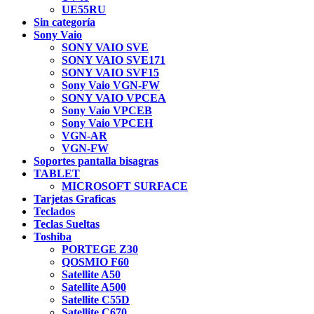
UE55RU
Sin categoría
Sony Vaio
SONY VAIO SVE
SONY VAIO SVE171
SONY VAIO SVF15
Sony Vaio VGN-FW
SONY VAIO VPCEA
Sony Vaio VPCEB
Sony Vaio VPCEH
VGN-AR
VGN-FW
Soportes pantalla bisagras
TABLET
MICROSOFT SURFACE
Tarjetas Graficas
Teclados
Teclas Sueltas
Toshiba
PORTEGE Z30
QOSMIO F60
Satellite A50
Satellite A500
Satellite C55D
Satellite C670