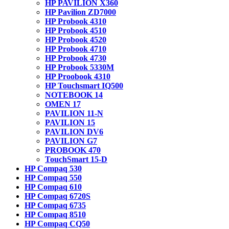
HP PAVILION X360
HP Pavilion ZD7000
HP Probook 4310
HP Probook 4510
HP Probook 4520
HP Probook 4710
HP Probook 4730
HP Probook 5330M
HP Proobook 4310
HP Touchsmart IQ500
NOTEBOOK 14
OMEN 17
PAVILION 11-N
PAVILION 15
PAVILION DV6
PAVILION G7
PROBOOK 470
TouchSmart 15-D
HP Compaq 530
HP Compaq 550
HP Compaq 610
HP Compaq 6720S
HP Compaq 6735
HP Compaq 8510
HP Compaq CQ50