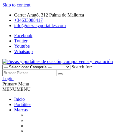
Skip to content
Carrer Aragó, 312 Palma de Mallorca
+34633088417
info@piezasyportatiles.com
Facebook
Twitter
Youtube
Whatsapp
Search for:
Todo lo que necesitas para reparar tu portatil, Pantallas, Teclas,
Piezas y portátiles de ocasión,
Teclados, Baterías, Carcasas, Placas, Gráficas, Procesadores,
Login
Ventiladores
Primary Menu
compra venta y reparación
MENU
MENU
Inicio
Portátiles
Marcas