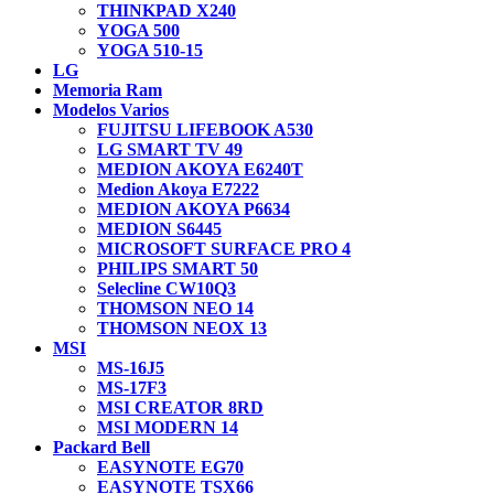
THINKPAD X240
YOGA 500
YOGA 510-15
LG
Memoria Ram
Modelos Varios
FUJITSU LIFEBOOK A530
LG SMART TV 49
MEDION AKOYA E6240T
Medion Akoya E7222
MEDION AKOYA P6634
MEDION S6445
MICROSOFT SURFACE PRO 4
PHILIPS SMART 50
Selecline CW10Q3
THOMSON NEO 14
THOMSON NEOX 13
MSI
MS-16J5
MS-17F3
MSI CREATOR 8RD
MSI MODERN 14
Packard Bell
EASYNOTE EG70
EASYNOTE TSX66