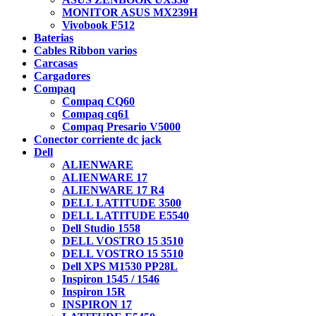
MONITOR ASUS MX239H
Vivobook F512
Baterias
Cables Ribbon varios
Carcasas
Cargadores
Compaq
Compaq CQ60
Compaq cq61
Compaq Presario V5000
Conector corriente dc jack
Dell
ALIENWARE
ALIENWARE 17
ALIENWARE 17 R4
DELL LATITUDE 3500
DELL LATITUDE E5540
Dell Studio 1558
DELL VOSTRO 15 3510
DELL VOSTRO 15 5510
Dell XPS M1530 PP28L
Inspiron 1545 / 1546
Inspiron 15R
INSPIRON 17