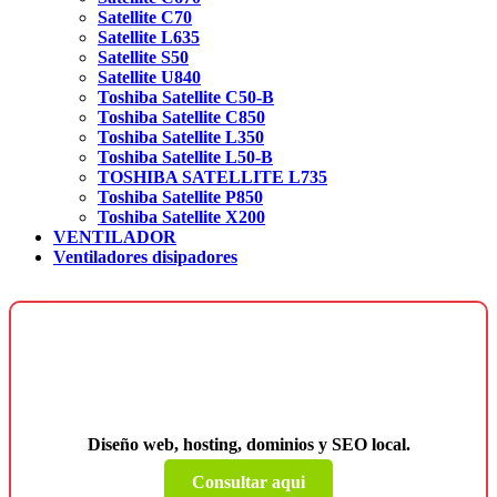
Satellite C70
Satellite L635
Satellite S50
Satellite U840
Toshiba Satellite C50-B
Toshiba Satellite C850
Toshiba Satellite L350
Toshiba Satellite L50-B
TOSHIBA SATELLITE L735
Toshiba Satellite P850
Toshiba Satellite X200
VENTILADOR
Ventiladores disipadores
¿Necesitas una página web para tu
negocio?
Diseño web, hosting, dominios y SEO local.
Consultar aqui