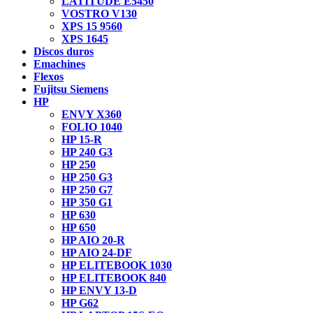
LATITUDE E5450
VOSTRO V130
XPS 15 9560
XPS 1645
Discos duros
Emachines
Flexos
Fujitsu Siemens
HP
ENVY X360
FOLIO 1040
HP 15-R
HP 240 G3
HP 250
HP 250 G3
HP 250 G7
HP 350 G1
HP 630
HP 650
HP AIO 20-R
HP AIO 24-DF
HP ELITEBOOK 1030
HP ELITEBOOK 840
HP ENVY 13-D
HP G62