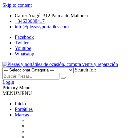
Skip to content
Carrer Aragó, 312 Palma de Mallorca
+34633088417
info@piezasyportatiles.com
Facebook
Twitter
Youtube
Whatsapp
Search for:
Todo lo que necesitas para reparar tu portatil, Pantallas, Teclas,
Piezas y portátiles de ocasión,
Teclados, Baterías, Carcasas, Placas, Gráficas, Procesadores,
Login
Ventiladores
Primary Menu
compra venta y reparación
MENU
MENU
Inicio
Portátiles
Marcas