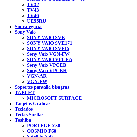
TV32
TV43
TV46
UE55RU
Sin categoría
Sony Vaio
SONY VAIO SVE
SONY VAIO SVE171
SONY VAIO SVF15
Sony Vaio VGN-FW
SONY VAIO VPCEA
Sony Vaio VPCEB
Sony Vaio VPCEH
VGN-AR
VGN-FW
Soportes pantalla bisagras
TABLET
MICROSOFT SURFACE
Tarjetas Graficas
Teclados
Teclas Sueltas
Toshiba
PORTEGE Z30
QOSMIO F60
Satellite A50