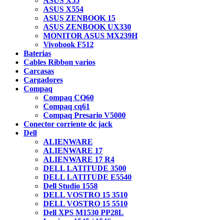
ASUS X55
ASUS X554
ASUS ZENBOOK 15
ASUS ZENBOOK UX330
MONITOR ASUS MX239H
Vivobook F512
Baterias
Cables Ribbon varios
Carcasas
Cargadores
Compaq
Compaq CQ60
Compaq cq61
Compaq Presario V5000
Conector corriente dc jack
Dell
ALIENWARE
ALIENWARE 17
ALIENWARE 17 R4
DELL LATITUDE 3500
DELL LATITUDE E5540
Dell Studio 1558
DELL VOSTRO 15 3510
DELL VOSTRO 15 5510
Dell XPS M1530 PP28L