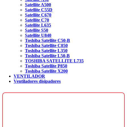
Satellite A500
Satellite C55D
Satellite C670
Satellite C70
Satellite L635
Satellite S50
Satellite U840
Toshiba Satellite C50-B
Toshiba Satellite C850
Toshiba Satellite L350
Toshiba Satellite L50-B
TOSHIBA SATELLITE L735
Toshiba Satellite P850
Toshiba Satellite X200
VENTILADOR
Ventiladores disipadores
¿Necesitas una página web para tu
negocio?