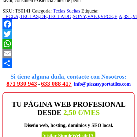
favor, consulten existencia antes de pedir
SKU:
TS0141
Categoría:
Teclas Sueltas
Etiqueta:
TECLA,TECLAS,DE,TECLADO,SONY,VAIO,VPCE,E,A,3S1,VP
Facebook
Twitter
WhatsApp
Email
Compartir
Si tiene alguna duda, contacte con Nosotros:
871 930 943
633 088 417
-
info@piezasyportatiles.com
TU PÁGINA WEB PROFESIONAL
DESDE
2,50 €/MES
Diseño web, hosting, dominios y SEO local.
Visitar SimpleWebsiteIA