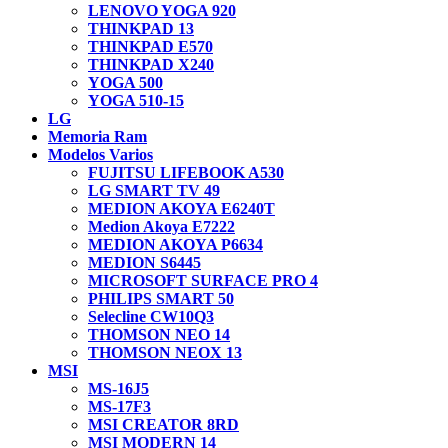
LENOVO YOGA 920
THINKPAD 13
THINKPAD E570
THINKPAD X240
YOGA 500
YOGA 510-15
LG
Memoria Ram
Modelos Varios
FUJITSU LIFEBOOK A530
LG SMART TV 49
MEDION AKOYA E6240T
Medion Akoya E7222
MEDION AKOYA P6634
MEDION S6445
MICROSOFT SURFACE PRO 4
PHILIPS SMART 50
Selecline CW10Q3
THOMSON NEO 14
THOMSON NEOX 13
MSI
MS-16J5
MS-17F3
MSI CREATOR 8RD
MSI MODERN 14