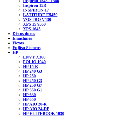
Inspiron 1545 / 1546
Inspiron 15R
INSPIRON 17
LATITUDE E5450
VOSTRO V130
XPS 15 9560
XPS 1645
Discos duros
Emachines
Flexos
Fujitsu Siemens
HP
ENVY X360
FOLIO 1040
HP 15-R
HP 240 G3
HP 250
HP 250 G3
HP 250 G7
HP 350 G1
HP 630
HP 650
HP AIO 20-R
HP AIO 24-DF
HP ELITEBOOK 1030