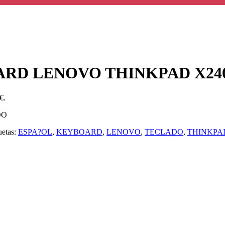
D LENOVO THINKPAD X240 X
€.
DO
uetas:
ESPA?OL
,
KEYBOARD
,
LENOVO
,
TECLADO
,
THINKPA