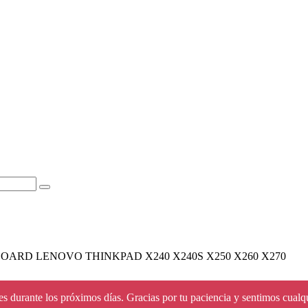
OARD LENOVO THINKPAD X240 X240S X250 X260 X270
s durante los próximos días. Gracias por tu paciencia y sentimos cualq