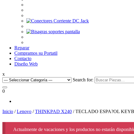
Reparar
Compramos su Portatil
Contacto
Diseño Web
x
Search for:
0
Inicio
/
Lenovo
/
THINKPAD X240
/ TECLADO ESPA?OL KEYB
Actualmente de vacaciones y los productos no estarán disponible