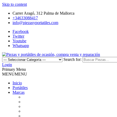
Skip to content
Carrer Aragó, 312 Palma de Mallorca
+34633088417
info@piezasyportatiles.com
Facebook
Twitter
Youtube
Whatsapp
Search for:
Todo lo que necesitas para reparar tu portatil, Pantallas, Teclas, Tecl
Login
Piezas y portátiles de ocasión, 
Primary Menu
MENU
MENU
Inicio
Portátiles
Marcas