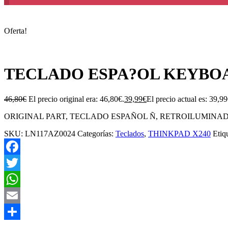
Oferta!
TECLADO ESPA?OL KEYBOAR
46,80
€
El precio original era: 46,80€.
39,99
€
El precio actual es: 39,99
ORIGINAL PART, TECLADO ESPAÑOL Ñ, RETROILUMINA
SKU:
LN117AZ0024
Categorías:
Teclados
,
THINKPAD X240
Etiq
Facebook
Twitter
WhatsApp
Email
Compartir