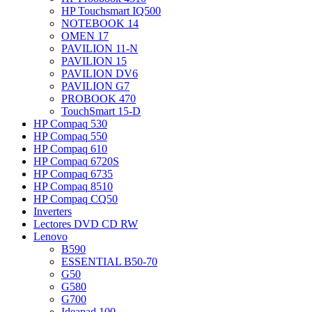
HP Touchsmart IQ500
NOTEBOOK 14
OMEN 17
PAVILION 11-N
PAVILION 15
PAVILION DV6
PAVILION G7
PROBOOK 470
TouchSmart 15-D
HP Compaq 530
HP Compaq 550
HP Compaq 610
HP Compaq 6720S
HP Compaq 6735
HP Compaq 8510
HP Compaq CQ50
Inverters
Lectores DVD CD RW
Lenovo
B590
ESSENTIAL B50-70
G50
G580
G700
Ideapad 100