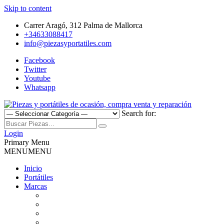
Skip to content
Carrer Aragó, 312 Palma de Mallorca
+34633088417
info@piezasyportatiles.com
Facebook
Twitter
Youtube
Whatsapp
Search for:
Todo lo que necesitas para reparar tu portatil, Pantallas, Teclas,
Piezas y portátiles de ocasión,
Teclados, Baterías, Carcasas, Placas, Gráficas, Procesadores,
Login
Ventiladores
Primary Menu
compra venta y reparación
MENU
MENU
Inicio
Portátiles
Marcas