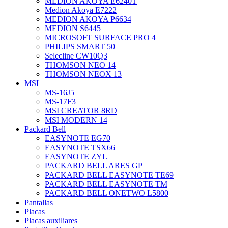
MEDION AKOYA E6240T
Medion Akoya E7222
MEDION AKOYA P6634
MEDION S6445
MICROSOFT SURFACE PRO 4
PHILIPS SMART 50
Selecline CW10Q3
THOMSON NEO 14
THOMSON NEOX 13
MSI
MS-16J5
MS-17F3
MSI CREATOR 8RD
MSI MODERN 14
Packard Bell
EASYNOTE EG70
EASYNOTE TSX66
EASYNOTE ZYL
PACKARD BELL ARES GP
PACKARD BELL EASYNOTE TE69
PACKARD BELL EASYNOTE TM
PACKARD BELL ONETWO L5800
Pantallas
Placas
Placas auxiliares