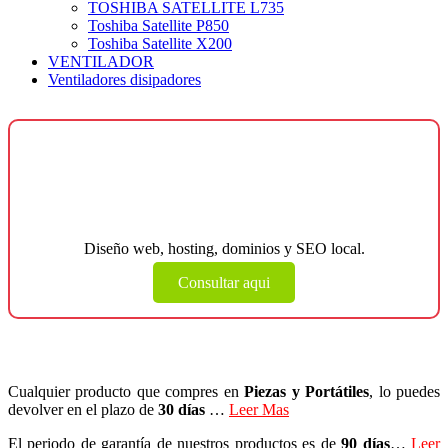
TOSHIBA SATELLITE L735
Toshiba Satellite P850
Toshiba Satellite X200
VENTILADOR
Ventiladores disipadores
¿Necesitas una página web para tu
negocio?
Diseño web, hosting, dominios y SEO local.
Consultar aqui
Cualquier producto que compres en
Piezas y Portátiles
, lo puedes
devolver en el plazo de
30 días
…
Leer Mas
El periodo de garantía de nuestros productos es de
90 días
…
Leer