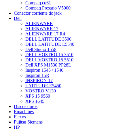
Compaq cq61
Compaq Presario V5000
Conector corriente dc jack
Dell
ALIENWARE
ALIENWARE 17
ALIENWARE 17 R4
DELL LATITUDE 3500
DELL LATITUDE E5540
Dell Studio 1558
DELL VOSTRO 15 3510
DELL VOSTRO 15 5510
Dell XPS M1530 PP28L
Inspiron 1545 / 1546
Inspiron 15R
INSPIRON 17
LATITUDE E5450
VOSTRO V130
XPS 15 9560
XPS 1645
Discos duros
Emachines
Flexos
Fujitsu Siemens
HP