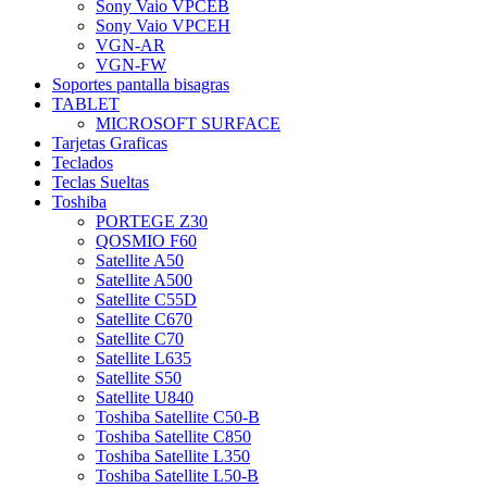
Sony Vaio VPCEB
Sony Vaio VPCEH
VGN-AR
VGN-FW
Soportes pantalla bisagras
TABLET
MICROSOFT SURFACE
Tarjetas Graficas
Teclados
Teclas Sueltas
Toshiba
PORTEGE Z30
QOSMIO F60
Satellite A50
Satellite A500
Satellite C55D
Satellite C670
Satellite C70
Satellite L635
Satellite S50
Satellite U840
Toshiba Satellite C50-B
Toshiba Satellite C850
Toshiba Satellite L350
Toshiba Satellite L50-B