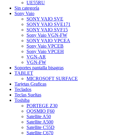
UE55RU
Sin categoría
Sony Vaio
SONY VAIO SVE
SONY VAIO SVE171
SONY VAIO SVF15
Sony Vaio VGN-FW
SONY VAIO VPCEA
Sony Vaio VPCEB
Sony Vaio VPCEH
VGN-AR
VGN-FW
Soportes pantalla bisagras
TABLET
MICROSOFT SURFACE
Tarjetas Graficas
Teclados
Teclas Sueltas
Toshiba
PORTEGE Z30
QOSMIO F60
Satellite A50
Satellite A500
Satellite C55D
Satellite C670