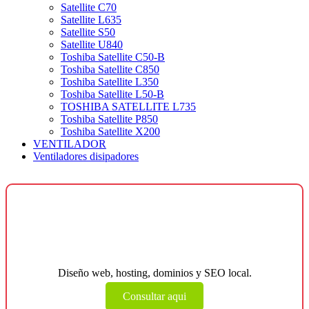
Satellite C70
Satellite L635
Satellite S50
Satellite U840
Toshiba Satellite C50-B
Toshiba Satellite C850
Toshiba Satellite L350
Toshiba Satellite L50-B
TOSHIBA SATELLITE L735
Toshiba Satellite P850
Toshiba Satellite X200
VENTILADOR
Ventiladores disipadores
¿Necesitas una página web para tu
negocio?
Diseño web, hosting, dominios y SEO local.
Consultar aqui