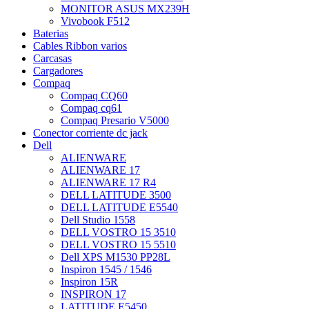
MONITOR ASUS MX239H
Vivobook F512
Baterias
Cables Ribbon varios
Carcasas
Cargadores
Compaq
Compaq CQ60
Compaq cq61
Compaq Presario V5000
Conector corriente dc jack
Dell
ALIENWARE
ALIENWARE 17
ALIENWARE 17 R4
DELL LATITUDE 3500
DELL LATITUDE E5540
Dell Studio 1558
DELL VOSTRO 15 3510
DELL VOSTRO 15 5510
Dell XPS M1530 PP28L
Inspiron 1545 / 1546
Inspiron 15R
INSPIRON 17
LATITUDE E5450