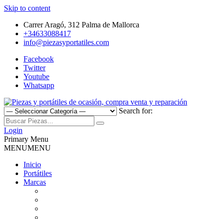
Skip to content
Carrer Aragó, 312 Palma de Mallorca
+34633088417
info@piezasyportatiles.com
Facebook
Twitter
Youtube
Whatsapp
Search for:
Todo lo que necesitas para reparar tu portatil, Pantallas, Teclas,
Piezas y portátiles de ocasión,
Teclados, Baterías, Carcasas, Placas, Gráficas, Procesadores,
Login
Ventiladores
Primary Menu
compra venta y reparación
MENU
MENU
Inicio
Portátiles
Marcas