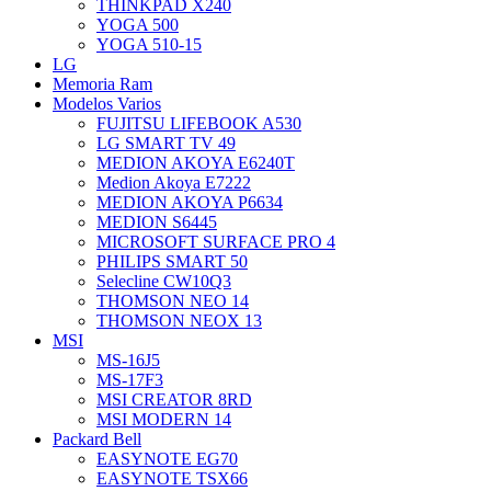
THINKPAD X240
YOGA 500
YOGA 510-15
LG
Memoria Ram
Modelos Varios
FUJITSU LIFEBOOK A530
LG SMART TV 49
MEDION AKOYA E6240T
Medion Akoya E7222
MEDION AKOYA P6634
MEDION S6445
MICROSOFT SURFACE PRO 4
PHILIPS SMART 50
Selecline CW10Q3
THOMSON NEO 14
THOMSON NEOX 13
MSI
MS-16J5
MS-17F3
MSI CREATOR 8RD
MSI MODERN 14
Packard Bell
EASYNOTE EG70
EASYNOTE TSX66