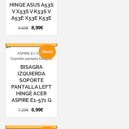
HINGE ASUS A53S
V X53S V K53S V
A53E X53E K53E
El
El
8,99
€
9,60
€
precio
precio
AÑADIR AL
original
actual
CARRITO
era:
es:
Oferta!
ASPIRE E1-571
9,60€.
8,99€.
Soportes pantalla bisagras
BISAGRA
IZQUIERDA
SOPORTE
PANTALLA LEFT
HINGE ACER
ASPIRE E1-571 G
El
El
6,99
€
7,20
€
precio
precio
AÑADIR AL
original
actual
CARRITO