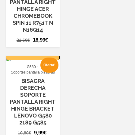
PANTALLA RIGHT
HINGE ACER
CHROMEBOOK
SPIN 11 R751T N
N16Q14
El
El
18,99
€
21,60
€
precio
precio
AÑADIR AL
original
actual
CARRITO
era:
es:
Oferta!
G580
21,60€.
18,99€.
Soportes pantalla bisagras
BISAGRA
DERECHA
SOPORTE
PANTALLA RIGHT
HINGE BRACKET
LENOVO G580
2189 G585
El
El
9,99
€
10,80
€