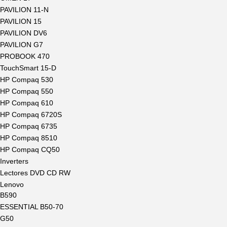
PAVILION 11-N
PAVILION 15
PAVILION DV6
PAVILION G7
PROBOOK 470
TouchSmart 15-D
HP Compaq 530
HP Compaq 550
HP Compaq 610
HP Compaq 6720S
HP Compaq 6735
HP Compaq 8510
HP Compaq CQ50
Inverters
Lectores DVD CD RW
Lenovo
B590
ESSENTIAL B50-70
G50