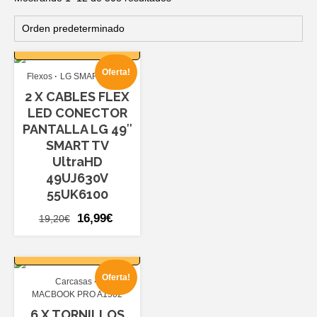
AÑADIR AL
CARRITO
Oferta!
Flexos
LG SMART TV 49
2 X CABLES FLEX
LED CONECTOR
PANTALLA LG 49″
SMART TV
UltraHD
49UJ630V
55UK6100
El
El
16,99
€
19,20
€
precio
precio
AÑADIR AL
original
actual
CARRITO
era:
es:
Oferta!
Carcasas
19,20€.
16,99€.
MACBOOK PRO A1502
6 X TORNILLOS