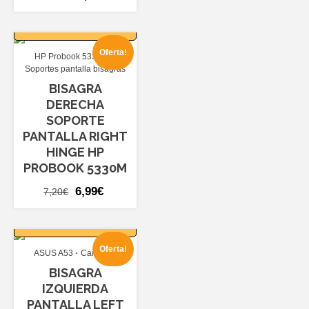
precio
precio
AÑADIR AL
original
actual
CARRITO
era:
es:
Oferta!
HP Probook 5330M
10,80€.
9,99€.
Soportes pantalla bisagras
BISAGRA
DERECHA
SOPORTE
PANTALLA RIGHT
HINGE HP
PROBOOK 5330M
El
El
6,99
€
7,20
€
precio
precio
AÑADIR AL
original
actual
CARRITO
era:
es:
Oferta!
ASUS A53
Carcasas
7,20€.
6,99€.
BISAGRA
IZQUIERDA
PANTALLA LEFT