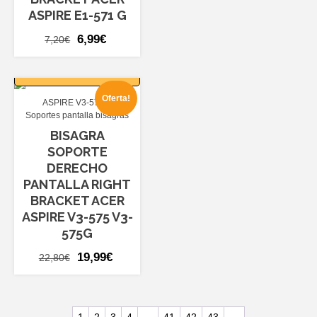
ASPIRE E1-571 G
El
El
6,99
€
7,20
€
precio
precio
AÑADIR AL
original
actual
CARRITO
era:
es:
Oferta!
ASPIRE V3-575
7,20€.
6,99€.
Soportes pantalla bisagras
BISAGRA
SOPORTE
DERECHO
PANTALLA RIGHT
BRACKET ACER
ASPIRE V3-575 V3-
575G
El
El
19,99
€
22,80
€
precio
precio
original
actual
era:
es: