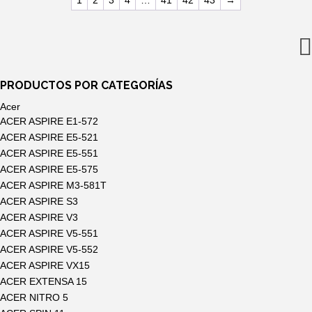
1
2
3
4
…
41
42
43
→
22,80€.
19,99€.
PRODUCTOS POR CATEGORÍAS
Acer
ACER ASPIRE E1-572
ACER ASPIRE E5-521
ACER ASPIRE E5-551
ACER ASPIRE E5-575
ACER ASPIRE M3-581T
ACER ASPIRE S3
ACER ASPIRE V3
ACER ASPIRE V5-551
ACER ASPIRE V5-552
ACER ASPIRE VX15
ACER EXTENSA 15
ACER NITRO 5