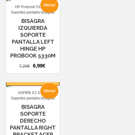
era:
es:
Oferta!
HP Probook 5330M
7,20€.
6,99€.
Soportes pantalla bisagras
BISAGRA
IZQUIERDA
SOPORTE
PANTALLA LEFT
HINGE HP
PROBOOK 5330M
El
El
6,99
€
7,20
€
precio
precio
AÑADIR AL
original
actual
CARRITO
era:
es:
Oferta!
ASPIRE E1-571
7,20€.
6,99€.
Soportes pantalla bisagras
BISAGRA
SOPORTE
DERECHO
PANTALLA RIGHT
BRACKET ACER