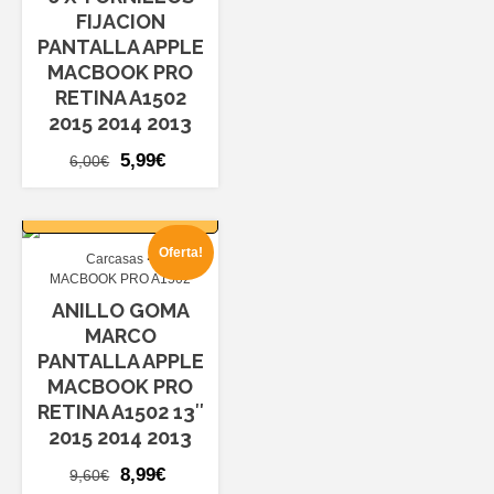
FIJACION
PANTALLA APPLE
MACBOOK PRO
RETINA A1502
2015 2014 2013
El
El
5,99
€
6,00
€
precio
precio
AÑADIR AL
original
actual
CARRITO
era:
es:
Oferta!
Carcasas
6,00€.
5,99€.
MACBOOK PRO A1502
ANILLO GOMA
MARCO
PANTALLA APPLE
MACBOOK PRO
RETINA A1502 13″
2015 2014 2013
El
El
8,99
€
9,60
€