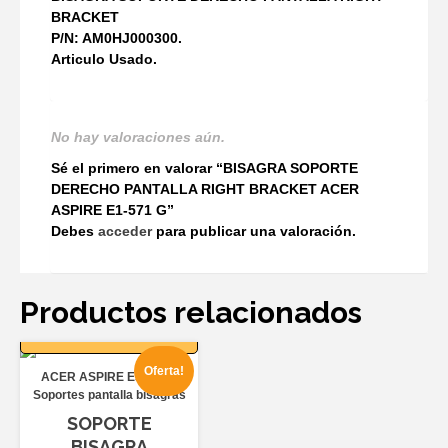
BRACKET
P/N: AM0HJ000300.
Articulo Usado.
No hay valoraciones aún.
Sé el primero en valorar “BISAGRA SOPORTE
DERECHO PANTALLA RIGHT BRACKET ACER
ASPIRE E1-571 G”
Debes
acceder
para publicar una valoración.
Productos relacionados
AÑADIR AL
CARRITO
Oferta!
ACER ASPIRE E5-551
Soportes pantalla bisagras
SOPORTE
BISAGRA