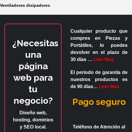
Ventiladores disipadores
Cualquier producto que
compres en
Piezas y
¿Necesitas
Portátiles
, lo puedes
una
devolver en el plazo de
30 días
…
Leer Mas
página
El periodo de garantía de
web para
nuestros productos es
tu
de
90 días
…
Leer Mas
negocio?
Pago seguro
Diseño web,
hosting, dominios
y SEO local.
Teléfono de Atención al