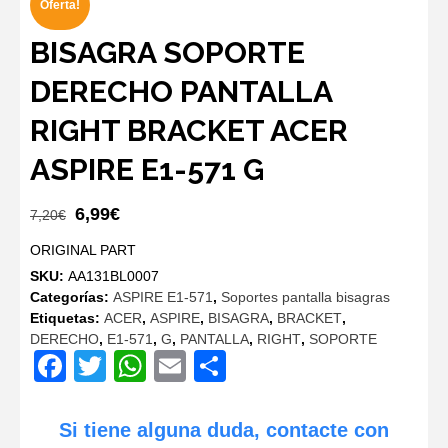
Oferta!
BISAGRA SOPORTE
DERECHO PANTALLA
RIGHT BRACKET ACER
ASPIRE E1-571 G
El
El
6,99
€
7,20
€
precio
precio
ORIGINAL PART
original
actual
SKU:
AA131BL0007
era:
es:
Categorías:
ASPIRE E1-571
,
Soportes pantalla bisagras
7,20€.
6,99€.
Etiquetas:
ACER
,
ASPIRE
,
BISAGRA
,
BRACKET
,
DERECHO
,
E1-571
,
G
,
PANTALLA
,
RIGHT
,
SOPORTE
Facebook
Twitter
WhatsApp
Email
Compartir
Si tiene alguna duda, contacte con