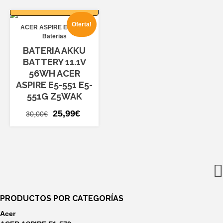
original
actual
CARRITO
era:
es:
Oferta!
ACER ASPIRE E5-551
16,80€.
14,99€.
Baterias
BATERIA AKKU
BATTERY 11.1V
56WH ACER
ASPIRE E5-551 E5-
551G Z5WAK
El
El
25,99
€
30,00
€
precio
precio
original
actual
era:
es:
30,00€.
25,99€.
PRODUCTOS POR CATEGORÍAS
Acer