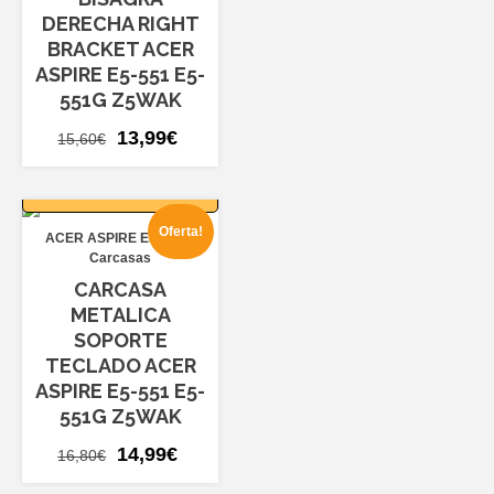
DERECHA RIGHT
BRACKET ACER
ASPIRE E5-551 E5-
551G Z5WAK
El
El
13,99
€
15,60
€
precio
precio
AÑADIR AL
original
actual
CARRITO
era:
es:
Oferta!
ACER ASPIRE E5-551
15,60€.
13,99€.
Carcasas
CARCASA
METALICA
SOPORTE
TECLADO ACER
ASPIRE E5-551 E5-
551G Z5WAK
El
El
14,99
€
16,80
€
precio
precio
AÑADIR AL