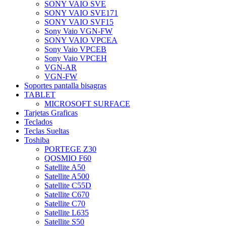
SONY VAIO SVE
SONY VAIO SVE171
SONY VAIO SVF15
Sony Vaio VGN-FW
SONY VAIO VPCEA
Sony Vaio VPCEB
Sony Vaio VPCEH
VGN-AR
VGN-FW
Soportes pantalla bisagras
TABLET
MICROSOFT SURFACE
Tarjetas Graficas
Teclados
Teclas Sueltas
Toshiba
PORTEGE Z30
QOSMIO F60
Satellite A50
Satellite A500
Satellite C55D
Satellite C670
Satellite C70
Satellite L635
Satellite S50