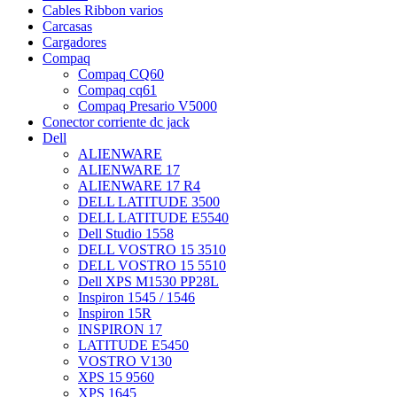
Cables Ribbon varios
Carcasas
Cargadores
Compaq
Compaq CQ60
Compaq cq61
Compaq Presario V5000
Conector corriente dc jack
Dell
ALIENWARE
ALIENWARE 17
ALIENWARE 17 R4
DELL LATITUDE 3500
DELL LATITUDE E5540
Dell Studio 1558
DELL VOSTRO 15 3510
DELL VOSTRO 15 5510
Dell XPS M1530 PP28L
Inspiron 1545 / 1546
Inspiron 15R
INSPIRON 17
LATITUDE E5450
VOSTRO V130
XPS 15 9560
XPS 1645