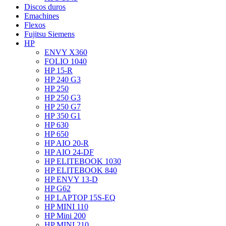
Discos duros
Emachines
Flexos
Fujitsu Siemens
HP
ENVY X360
FOLIO 1040
HP 15-R
HP 240 G3
HP 250
HP 250 G3
HP 250 G7
HP 350 G1
HP 630
HP 650
HP AIO 20-R
HP AIO 24-DF
HP ELITEBOOK 1030
HP ELITEBOOK 840
HP ENVY 13-D
HP G62
HP LAPTOP 15S-EQ
HP MINI 110
HP Mini 200
HP MINI 210