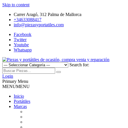
Skip to content
Carrer Aragó, 312 Palma de Mallorca
+34633088417
info@piezasyportatiles.com
Facebook
Twitter
Youtube
Whatsapp
Search for:
Todo lo que necesitas para reparar tu portatil, Pantallas, Teclas,
Piezas y portátiles de ocasión,
Teclados, Baterías, Carcasas, Placas, Gráficas, Procesadores,
Login
Ventiladores
Primary Menu
compra venta y reparación
MENU
MENU
Inicio
Portátiles
Marcas