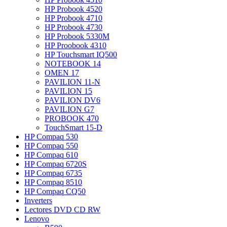
HP Probook 4520
HP Probook 4710
HP Probook 4730
HP Probook 5330M
HP Proobook 4310
HP Touchsmart IQ500
NOTEBOOK 14
OMEN 17
PAVILION 11-N
PAVILION 15
PAVILION DV6
PAVILION G7
PROBOOK 470
TouchSmart 15-D
HP Compaq 530
HP Compaq 550
HP Compaq 610
HP Compaq 6720S
HP Compaq 6735
HP Compaq 8510
HP Compaq CQ50
Inverters
Lectores DVD CD RW
Lenovo