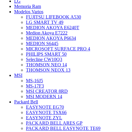
LG
Memoria Ram
Modelos Varios
FUJITSU LIFEBOOK A530
LG SMART TV 49
MEDION AKOYA E6240T
Medion Akoya E7222
MEDION AKOYA P6634
MEDION S6445
MICROSOFT SURFACE PRO 4
PHILIPS SMART 50
Selecline CW10Q3
THOMSON NEO 14
THOMSON NEOX 13
MSI
MS-16J5
MS-17F3
MSI CREATOR 8RD
MSI MODERN 14
Packard Bell
EASYNOTE EG70
EASYNOTE TSX66
EASYNOTE ZYL
PACKARD BELL ARES GP
PACKARD BELL EASYNOTE TE69