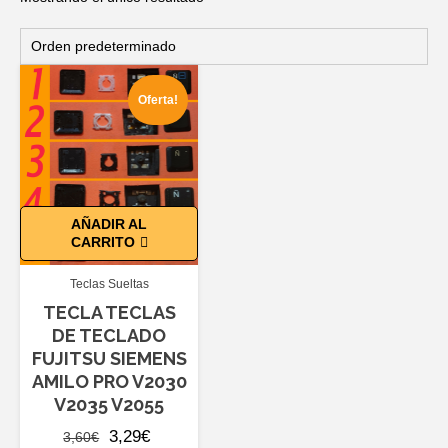
Oferta!
AÑADIR AL
CARRITO
Teclas Sueltas
TECLA TECLAS
DE TECLADO
FUJITSU SIEMENS
AMILO PRO V2030
V2035 V2055
El
El
3,29
€
3,60
€