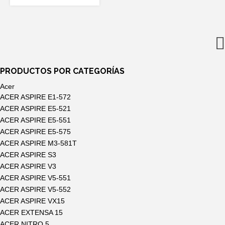
precio
precio
original
actual
era:
es:
3,60€.
3,29€.
PRODUCTOS POR CATEGORÍAS
Acer
ACER ASPIRE E1-572
ACER ASPIRE E5-521
ACER ASPIRE E5-551
ACER ASPIRE E5-575
ACER ASPIRE M3-581T
ACER ASPIRE S3
ACER ASPIRE V3
ACER ASPIRE V5-551
ACER ASPIRE V5-552
ACER ASPIRE VX15
ACER EXTENSA 15
ACER NITRO 5