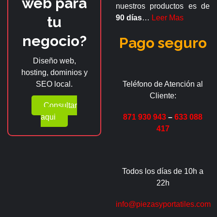
web para
nuestros productos es de
tu
90 días
…
Leer Mas
negocio?
Pago seguro
Diseño web,
hosting, dominios y
SEO local.
Teléfono de Atención al
Cliente:
Consultar
aqui
871 930 943
–
633 088
417
Todos los días de 10h a
22h
info@piezasyportatiles.com