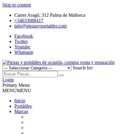
Skip to content
Carrer Aragó, 312 Palma de Mallorca
+34633088417
info@piezasyportatiles.com
Facebook
Twitter
Youtube
Whatsapp
Search for:
Todo lo que necesitas para reparar tu portatil, Pantallas, Teclas,
Piezas y portátiles de ocasión,
Teclados, Baterías, Carcasas, Placas, Gráficas, Procesadores,
Login
Ventiladores
Primary Menu
compra venta y reparación
MENU
MENU
Inicio
Portátiles
Marcas