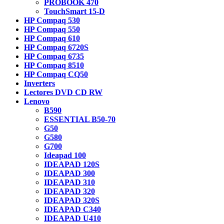
PROBOOK 470
TouchSmart 15-D
HP Compaq 530
HP Compaq 550
HP Compaq 610
HP Compaq 6720S
HP Compaq 6735
HP Compaq 8510
HP Compaq CQ50
Inverters
Lectores DVD CD RW
Lenovo
B590
ESSENTIAL B50-70
G50
G580
G700
Ideapad 100
IDEAPAD 120S
IDEAPAD 300
IDEAPAD 310
IDEAPAD 320
IDEAPAD 320S
IDEAPAD C340
IDEAPAD U410