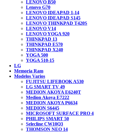
LENOVO B50
Lenovo G70
LENOVO IDEAPAD 1-14
LENOVO IDEAPAD S145
LENOVO THINKPAD T420S
LENOVO V14
LENOVO YOGA 920
THINKPAD 13
THINKPAD E570
THINKPAD X240
YOGA 500
YOGA 510-15
LG
Memoria Ram
Modelos Varios
FUJITSU LIFEBOOK A530
LG SMART TV 49
MEDION AKOYA E6240T
Medion Akoya E7222
MEDION AKOYA P6634
MEDION S6445
MICROSOFT SURFACE PRO 4
PHILIPS SMART 50
Selecline CW10Q3
THOMSON NEO 14