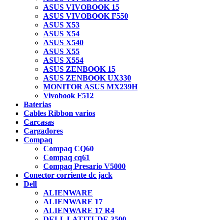
ASUS VIVOBOOK 15
ASUS VIVOBOOK F550
ASUS X53
ASUS X54
ASUS X540
ASUS X55
ASUS X554
ASUS ZENBOOK 15
ASUS ZENBOOK UX330
MONITOR ASUS MX239H
Vivobook F512
Baterias
Cables Ribbon varios
Carcasas
Cargadores
Compaq
Compaq CQ60
Compaq cq61
Compaq Presario V5000
Conector corriente dc jack
Dell
ALIENWARE
ALIENWARE 17
ALIENWARE 17 R4
DELL LATITUDE 3500