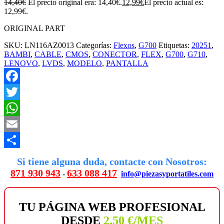
14,40
€
El precio original era: 14,40€.
12,99
€
El precio actual es:
12,99€.
ORIGINAL PART
SKU:
LN116AZ0013
Categorías:
Flexos
,
G700
Etiquetas:
20251
,
BAMBI
,
CABLE
,
CMOS
,
CONECTOR
,
FLEX
,
G700
,
G710
,
LENOVO
,
LVDS
,
MODELO
,
PANTALLA
Facebook
Twitter
WhatsApp
Email
Compartir
Si tiene alguna duda, contacte con Nosotros:
871 930 943
633 088 417
-
info@piezasyportatiles.com
TU PÁGINA WEB PROFESIONAL
DESDE
2,50 €/MES