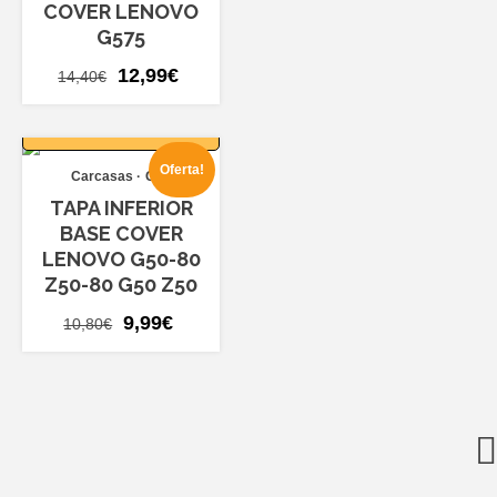
COVER LENOVO
G575
El
El
12,99
€
14,40
€
precio
precio
AÑADIR AL
original
actual
CARRITO
era:
es:
Oferta!
Carcasas
G50
14,40€.
12,99€.
TAPA INFERIOR
BASE COVER
LENOVO G50-80
Z50-80 G50 Z50
El
El
9,99
€
10,80
€
precio
precio
original
actual
era:
es:
10,80€.
9,99€.