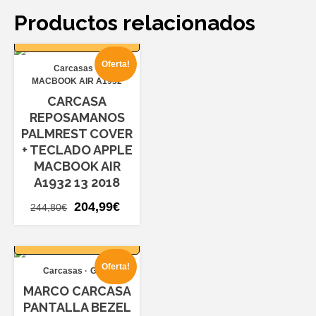
Productos relacionados
AÑADIR AL
CARRITO
Oferta!
Carcasas
MACBOOK AIR A1932
CARCASA
REPOSAMANOS
PALMREST COVER
+ TECLADO APPLE
MACBOOK AIR
A1932 13 2018
El
El
204,99
€
244,80
€
precio
precio
AÑADIR AL
original
actual
CARRITO
era:
es:
Oferta!
Carcasas
G580
244,80€.
204,99€.
MARCO CARCASA
PANTALLA BEZEL