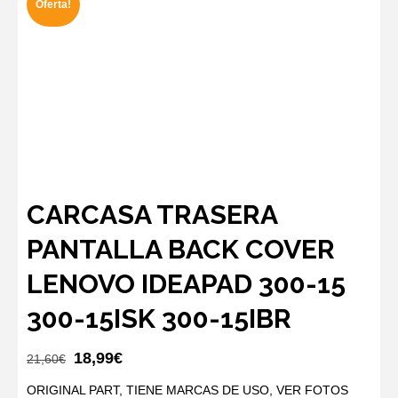
Oferta!
CARCASA TRASERA
PANTALLA BACK COVER
LENOVO IDEAPAD 300-15
300-15ISK 300-15IBR
El
El
18,99
€
21,60
€
precio
precio
ORIGINAL PART, TIENE MARCAS DE USO, VER FOTOS
original
actual