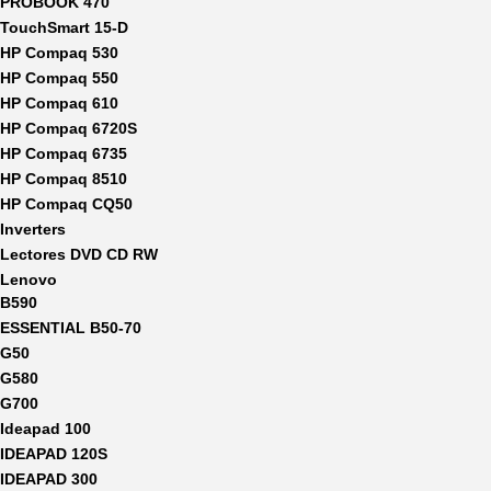
PROBOOK 470
TouchSmart 15-D
HP Compaq 530
HP Compaq 550
HP Compaq 610
HP Compaq 6720S
HP Compaq 6735
HP Compaq 8510
HP Compaq CQ50
Inverters
Lectores DVD CD RW
Lenovo
B590
ESSENTIAL B50-70
G50
G580
G700
Ideapad 100
IDEAPAD 120S
IDEAPAD 300