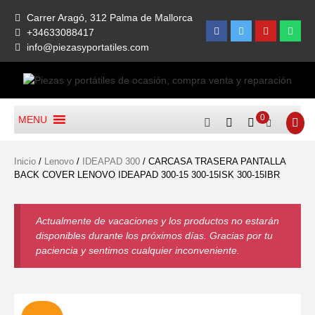
Skip
Carrer Aragó, 312 Palma de Mallorca
to
Facebook
Twitter
Youtube
What
+34633088417
content
info@piezasyportatiles.com
Todo lo que necesitas para reparar tu portatil, Pantallas, Teclas,
Piezas Y Portátiles De
Teclados, Baterías, Carcasas, Placas, Gráficas, Procesadores,
0
MENU
Ocasión, Compra Venta Y
Ventiladores
Reparación
Inicio
/
Lenovo
/
IDEAPAD 300
/ CARCASA TRASERA PANTALLA
BACK COVER LENOVO IDEAPAD 300-15 300-15ISK 300-15IBR
Actualmente de vacaciones y los productos no estarán
disponibles durante los próximos días. Gracias por tu
paciencia y sentimos cualquier inconveniente.