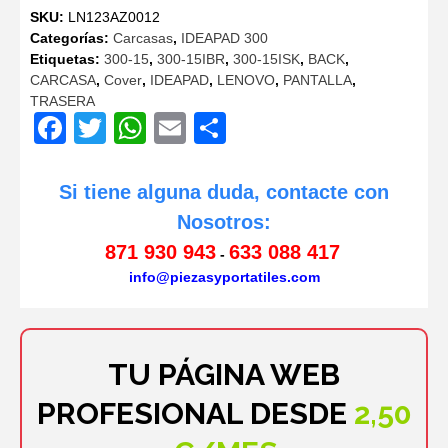
SKU:
LN123AZ0012
era:
es:
Categorías:
Carcasas
,
IDEAPAD 300
21,60€.
18,99€.
Etiquetas:
300-15
,
300-15IBR
,
300-15ISK
,
BACK
,
CARCASA
,
Cover
,
IDEAPAD
,
LENOVO
,
PANTALLA
,
TRASERA
Facebook
Twitter
WhatsApp
Email
Compartir
Si tiene alguna duda, contacte con
Nosotros:
871 930 943
633 088 417
-
info@piezasyportatiles.com
TU PÁGINA WEB
PROFESIONAL DESDE
2,50