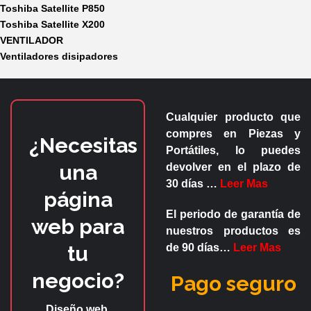
Toshiba Satellite P850
Toshiba Satellite X200
VENTILADOR
Ventiladores disipadores
Cualquier producto que
compres en
Piezas y
¿Necesitas
Portátiles
, lo puedes
una
devolver en el plazo de
30 días
…
Leer Mas
página
El periodo de garantía de
web para
nuestros productos es
tu
de
90 días
…
Leer Mas
negocio?
Pago seguro
Diseño web,