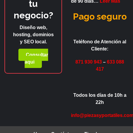
tu
de
90 días
…
Leer Mas
negocio?
Pago seguro
Diseño web,
hosting, dominios
y SEO local.
Teléfono de Atención al
Cliente:
Consultar
aqui
871 930 943
–
633 088
417
Todos los días de 10h a
22h
info@piezasyportatiles.co