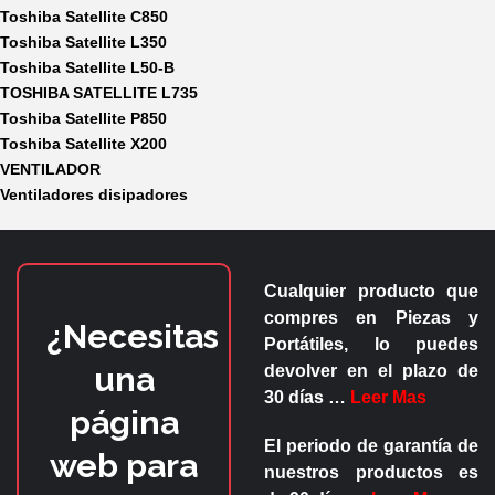
Toshiba Satellite C850
Toshiba Satellite L350
Toshiba Satellite L50-B
TOSHIBA SATELLITE L735
Toshiba Satellite P850
Toshiba Satellite X200
VENTILADOR
Ventiladores disipadores
Cualquier producto que
compres en
Piezas y
¿Necesitas
Portátiles
, lo puedes
una
devolver en el plazo de
30 días
…
Leer Mas
página
El periodo de garantía de
web para
nuestros productos es