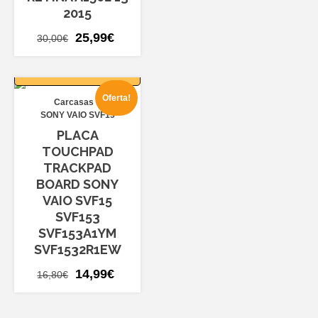
2015
El
El
25,99
€
30,00
€
precio
precio
AÑADIR AL
original
actual
CARRITO
era:
es:
Oferta!
Carcasas
30,00€.
25,99€.
SONY VAIO SVF15
PLACA
TOUCHPAD
TRACKPAD
BOARD SONY
VAIO SVF15
SVF153
SVF153A1YM
SVF1532R1EW
El
El
14,99
€
16,80
€
precio
precio
original
actual