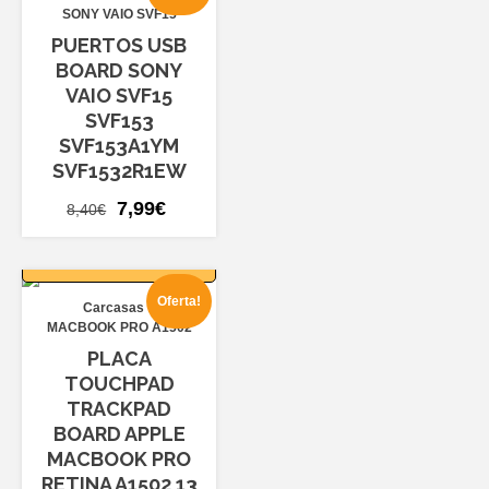
SONY VAIO SVF15
PUERTOS USB
BOARD SONY
VAIO SVF15
SVF153
SVF153A1YM
SVF1532R1EW
El
El
7,99
€
8,40
€
precio
precio
AÑADIR AL
original
actual
CARRITO
era:
es:
Oferta!
Carcasas
8,40€.
7,99€.
MACBOOK PRO A1502
PLACA
TOUCHPAD
TRACKPAD
BOARD APPLE
MACBOOK PRO
RETINA A1502 13