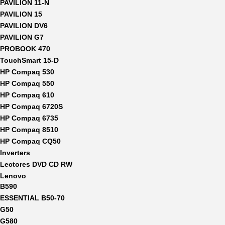
PAVILION 11-N
PAVILION 15
PAVILION DV6
PAVILION G7
PROBOOK 470
TouchSmart 15-D
HP Compaq 530
HP Compaq 550
HP Compaq 610
HP Compaq 6720S
HP Compaq 6735
HP Compaq 8510
HP Compaq CQ50
Inverters
Lectores DVD CD RW
Lenovo
B590
ESSENTIAL B50-70
G50
G580