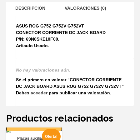
DESCRIPCIÓN
VALORACIONES (0)
ASUS ROG G752 G752V G752VT
CONECTOR CORRIENTE DC JACK BOARD
P/N: 69N0SKE10F00.
Articulo Usado.
No hay valoraciones aún.
Sé el primero en valorar “CONECTOR CORRIENTE
DC JACK BOARD ASUS ROG G752 G752V G752VT”
Debes
acceder
para publicar una valoración.
Productos relacionados
AÑADIR AL
CARRITO
Oferta!
Placas auxiliares