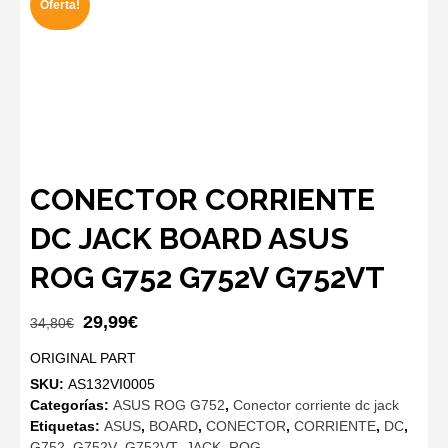
Oferta!
CONECTOR CORRIENTE
DC JACK BOARD ASUS
ROG G752 G752V G752VT
El
El
29,99
€
34,80
€
precio
precio
ORIGINAL PART
original
actual
SKU:
AS132VI0005
era:
es:
Categorías:
ASUS ROG G752
,
Conector corriente dc jack
34,80€.
29,99€.
Etiquetas:
ASUS
,
BOARD
,
CONECTOR
,
CORRIENTE
,
DC
,
G752
,
G752V
,
G752VT
,
JACK
,
ROG