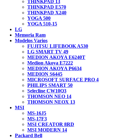
THINKPAD 13
THINKPAD E570
THINKPAD X240
YOGA 500
YOGA 510-15
LG
Memoria Ram
Modelos Varios
FUJITSU LIFEBOOK A530
LG SMART TV 49
MEDION AKOYA E6240T
Medion Akoya E7222
MEDION AKOYA P6634
MEDION S6445
MICROSOFT SURFACE PRO 4
PHILIPS SMART 50
Selecline CW10Q3
THOMSON NEO 14
THOMSON NEOX 13
MSI
MS-16J5
MS-17F3
MSI CREATOR 8RD
MSI MODERN 14
Packard Bell