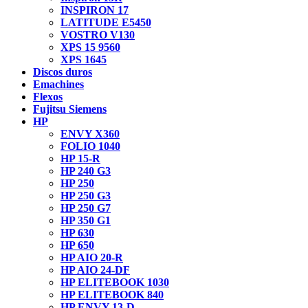
INSPIRON 17
LATITUDE E5450
VOSTRO V130
XPS 15 9560
XPS 1645
Discos duros
Emachines
Flexos
Fujitsu Siemens
HP
ENVY X360
FOLIO 1040
HP 15-R
HP 240 G3
HP 250
HP 250 G3
HP 250 G7
HP 350 G1
HP 630
HP 650
HP AIO 20-R
HP AIO 24-DF
HP ELITEBOOK 1030
HP ELITEBOOK 840
HP ENVY 13-D