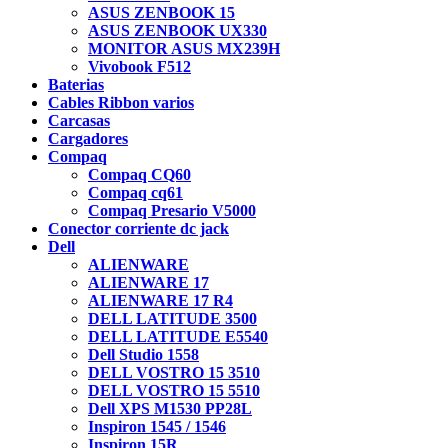
ASUS ZENBOOK 15
ASUS ZENBOOK UX330
MONITOR ASUS MX239H
Vivobook F512
Baterias
Cables Ribbon varios
Carcasas
Cargadores
Compaq
Compaq CQ60
Compaq cq61
Compaq Presario V5000
Conector corriente dc jack
Dell
ALIENWARE
ALIENWARE 17
ALIENWARE 17 R4
DELL LATITUDE 3500
DELL LATITUDE E5540
Dell Studio 1558
DELL VOSTRO 15 3510
DELL VOSTRO 15 5510
Dell XPS M1530 PP28L
Inspiron 1545 / 1546
Inspiron 15R