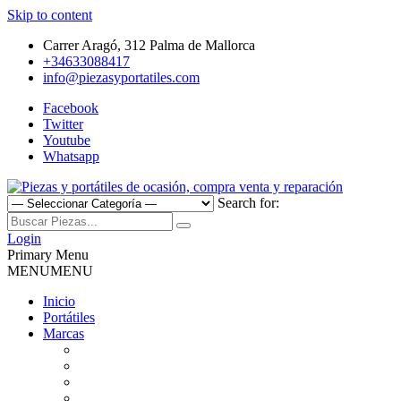
Skip to content
Carrer Aragó, 312 Palma de Mallorca
+34633088417
info@piezasyportatiles.com
Facebook
Twitter
Youtube
Whatsapp
Search for:
Todo lo que necesitas para reparar tu portatil, Pantallas, Teclas,
Piezas y portátiles de ocasión,
Teclados, Baterías, Carcasas, Placas, Gráficas, Procesadores,
Login
Ventiladores
Primary Menu
compra venta y reparación
MENU
MENU
Inicio
Portátiles
Marcas