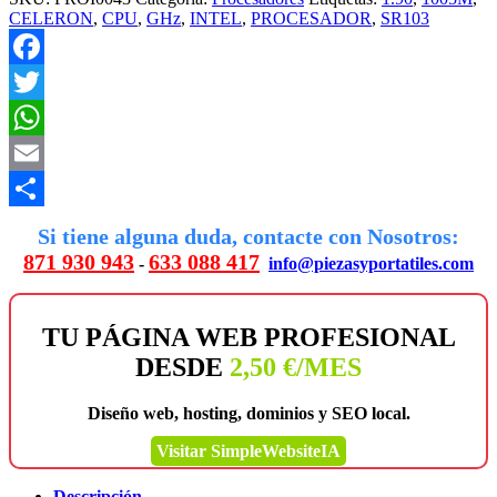
CELERON
,
CPU
,
GHz
,
INTEL
,
PROCESADOR
,
SR103
Facebook
Twitter
WhatsApp
Email
Compartir
Si tiene alguna duda, contacte con Nosotros:
871 930 943
633 088 417
-
info@piezasyportatiles.com
TU PÁGINA WEB PROFESIONAL
DESDE
2,50 €/MES
Diseño web, hosting, dominios y SEO local.
Visitar SimpleWebsiteIA
Descripción