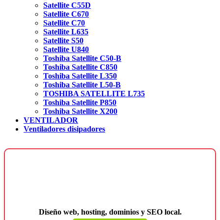
Satellite C55D
Satellite C670
Satellite C70
Satellite L635
Satellite S50
Satellite U840
Toshiba Satellite C50-B
Toshiba Satellite C850
Toshiba Satellite L350
Toshiba Satellite L50-B
TOSHIBA SATELLITE L735
Toshiba Satellite P850
Toshiba Satellite X200
VENTILADOR
Ventiladores disipadores
¿Necesitas una página web para tu
negocio?
Diseño web, hosting, dominios y SEO local.