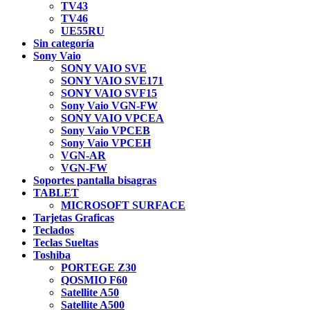
TV43
TV46
UE55RU
Sin categoría
Sony Vaio
SONY VAIO SVE
SONY VAIO SVE171
SONY VAIO SVF15
Sony Vaio VGN-FW
SONY VAIO VPCEA
Sony Vaio VPCEB
Sony Vaio VPCEH
VGN-AR
VGN-FW
Soportes pantalla bisagras
TABLET
MICROSOFT SURFACE
Tarjetas Graficas
Teclados
Teclas Sueltas
Toshiba
PORTEGE Z30
QOSMIO F60
Satellite A50
Satellite A500