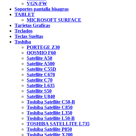
VGN-FW
Soportes pantalla bisagras
TABLET
MICROSOFT SURFACE
Tarjetas Graficas
Teclados
Teclas Sueltas
Toshiba
PORTEGE Z30
QOSMIO F60
Satellite A50
Satellite A500
Satellite C55D
Satellite C670
Satellite C70
Satellite L635
Satellite S50
Satellite U840
Toshiba Satellite C50-B
Toshiba Satellite C850
Toshiba Satellite L350
Toshiba Satellite L50-B
TOSHIBA SATELLITE L735
Toshiba Satellite P850
Toshiba Satellite X200