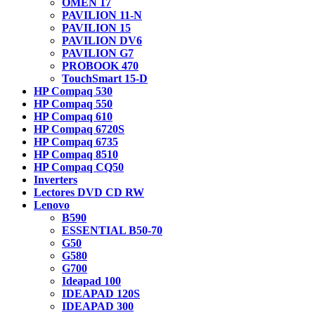
OMEN 17
PAVILION 11-N
PAVILION 15
PAVILION DV6
PAVILION G7
PROBOOK 470
TouchSmart 15-D
HP Compaq 530
HP Compaq 550
HP Compaq 610
HP Compaq 6720S
HP Compaq 6735
HP Compaq 8510
HP Compaq CQ50
Inverters
Lectores DVD CD RW
Lenovo
B590
ESSENTIAL B50-70
G50
G580
G700
Ideapad 100
IDEAPAD 120S
IDEAPAD 300