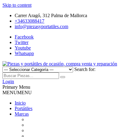
Skip to content
Carrer Aragó, 312 Palma de Mallorca
+34633088417
info@piezasyportatiles.com
Facebook
Twitter
Youtube
Whatsapp
Search for:
Todo lo que necesitas para reparar tu portatil, Pantallas, Teclas,
Piezas y portátiles de ocasión,
Teclados, Baterías, Carcasas, Placas, Gráficas, Procesadores,
Login
Ventiladores
Primary Menu
compra venta y reparación
MENU
MENU
Inicio
Portátiles
Marcas