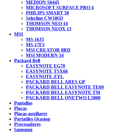
MEDION S6445
MICROSOFT SURFACE PRO 4
PHILIPS SMART 50
Selecline CW10Q3
THOMSON NEO 14
THOMSON NEOX 13
MSI
MS-16J5
MS-17F3
MSI CREATOR 8RD
MSI MODERN 14
Packard Bell
EASYNOTE EG70
EASYNOTE TSX66
EASYNOTE ZYL
PACKARD BELL ARES GP
PACKARD BELL EASYNOTE TE69
PACKARD BELL EASYNOTE TM
PACKARD BELL ONETWO L5800
Pantallas
Placas
Placas auxiliares
Portatiles Ocasion
Procesadores
Samsung