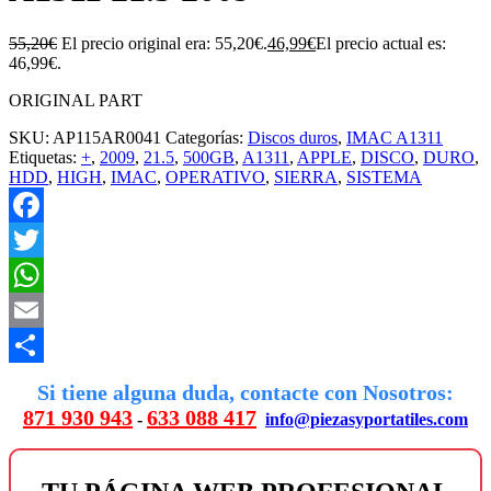
55,20
€
El precio original era: 55,20€.
46,99
€
El precio actual es:
46,99€.
ORIGINAL PART
SKU:
AP115AR0041
Categorías:
Discos duros
,
IMAC A1311
Etiquetas:
+
,
2009
,
21.5
,
500GB
,
A1311
,
APPLE
,
DISCO
,
DURO
,
HDD
,
HIGH
,
IMAC
,
OPERATIVO
,
SIERRA
,
SISTEMA
Facebook
Twitter
WhatsApp
Email
Compartir
Si tiene alguna duda, contacte con Nosotros:
871 930 943
633 088 417
-
info@piezasyportatiles.com