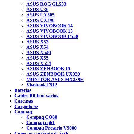
ASUS ROG GL553
ASUS U36
ASUS UX305
ASUS UX390
ASUS VIVOBOOK 14
ASUS VIVOBOOK 15
ASUS VIVOBOOK F550
ASUS X53
ASUS X54
ASUS X540
ASUS X55
ASUS X554
ASUS ZENBOOK 15
ASUS ZENBOOK UX330
MONITOR ASUS MX239H
Vivobook F512
Baterias
Cables Ribbon varios
Carcasas
Cargadores
Compaq
Compaq CQ60
Compaq cq61
Compaq Presario V5000
Conector corriente dc jack