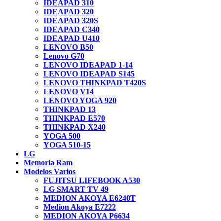
IDEAPAD 310
IDEAPAD 320
IDEAPAD 320S
IDEAPAD C340
IDEAPAD U410
LENOVO B50
Lenovo G70
LENOVO IDEAPAD 1-14
LENOVO IDEAPAD S145
LENOVO THINKPAD T420S
LENOVO V14
LENOVO YOGA 920
THINKPAD 13
THINKPAD E570
THINKPAD X240
YOGA 500
YOGA 510-15
LG
Memoria Ram
Modelos Varios
FUJITSU LIFEBOOK A530
LG SMART TV 49
MEDION AKOYA E6240T
Medion Akoya E7222
MEDION AKOYA P6634