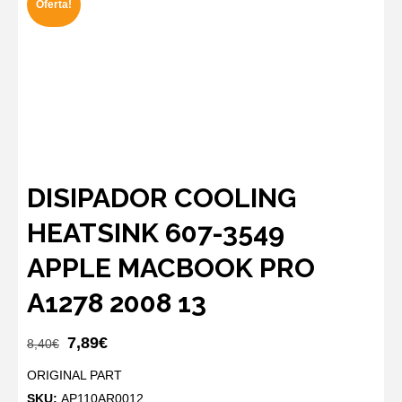
Oferta!
DISIPADOR COOLING
HEATSINK 607-3549
APPLE MACBOOK PRO
A1278 2008 13
El
El
7,89
€
8,40
€
precio
precio
ORIGINAL PART
original
actual
SKU:
AP110AR0012