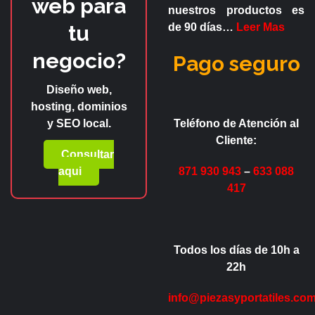
web para
nuestros productos es
tu
de
90 días
…
Leer Mas
negocio?
Pago seguro
Diseño web,
hosting, dominios
y SEO local.
Teléfono de Atención al
Cliente:
Consultar
aqui
871 930 943
–
633 088
417
Todos los días de 10h a
22h
info@piezasyportatiles.co