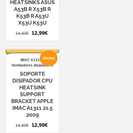
HEATSINKS ASUS
A53B R X53B R
K53B R A53U
X53U K53U
El
El
12,99
€
14,40
€
precio
precio
AÑADIR AL
original
actual
CARRITO
era:
es:
Oferta!
IMAC A1311
14,40€.
12,99€.
Ventiladores disipadores
SOPORTE
DISIPADOR CPU
HEATSINK
SUPPORT
BRACKET APPLE
IMAC A1311 21.5
2009
El
El
12,99
€
14,40
€
precio
precio