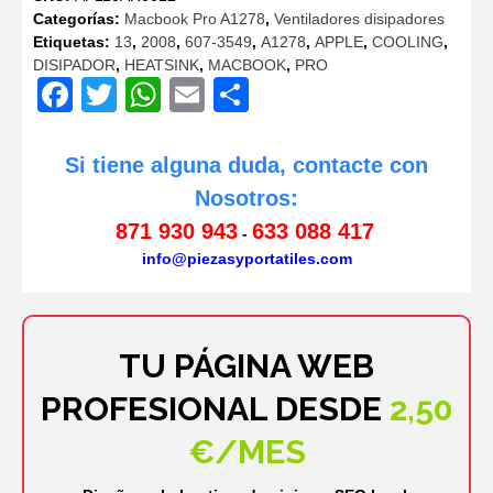
era:
es:
Categorías:
Macbook Pro A1278
,
Ventiladores disipadores
8,40€.
7,89€.
Etiquetas:
13
,
2008
,
607-3549
,
A1278
,
APPLE
,
COOLING
,
DISIPADOR
,
HEATSINK
,
MACBOOK
,
PRO
Facebook
Twitter
WhatsApp
Email
Compartir
Si tiene alguna duda, contacte con
Nosotros:
871 930 943
633 088 417
-
info@piezasyportatiles.com
TU PÁGINA WEB
PROFESIONAL DESDE
2,50
€/MES