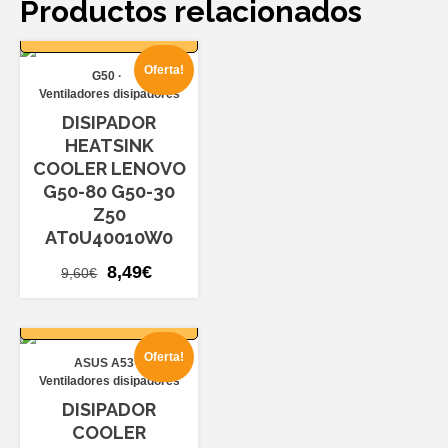
Productos relacionados
AÑADIR AL
CARRITO
Oferta!
G50
Ventiladores disipadores
DISIPADOR
HEATSINK
COOLER LENOVO
G50-80 G50-30
Z50
AT0U40010W0
El
El
8,49
€
9,60
€
precio
precio
AÑADIR AL
original
actual
CARRITO
era:
es:
Oferta!
ASUS A53
9,60€.
8,49€.
Ventiladores disipadores
DISIPADOR
COOLER