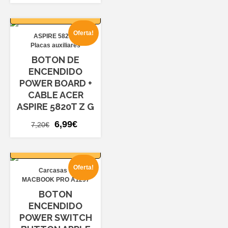
precio
precio
AÑADIR AL
original
actual
CARRITO
era:
es:
Oferta!
ASPIRE 5820
14,40€.
12,99€.
Placas auxiliares
BOTON DE
ENCENDIDO
POWER BOARD +
CABLE ACER
ASPIRE 5820T Z G
El
El
6,99
€
7,20
€
precio
precio
AÑADIR AL
original
actual
CARRITO
era:
es:
Oferta!
Carcasas
7,20€.
6,99€.
MACBOOK PRO A1297
BOTON
ENCENDIDO
POWER SWITCH