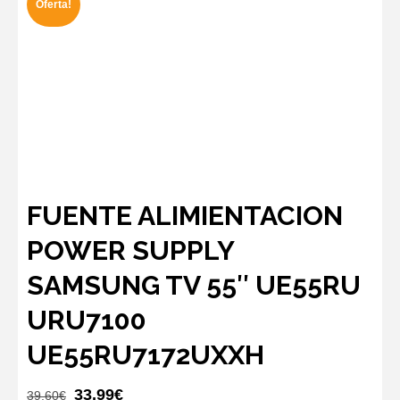
Oferta!
FUENTE ALIMIENTACION
POWER SUPPLY
SAMSUNG TV 55″ UE55RU
URU7100
UE55RU7172UXXH
El
El
33,99
€
39,60
€