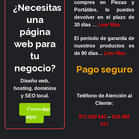
compres en
Piezas y
¿Necesitas
Portátiles
, lo puedes
una
devolver en el plazo de
30 días
…
Leer Mas
página
El periodo de garantía de
web para
nuestros productos es
tu
de
90 días
…
Leer Mas
negocio?
Pago seguro
Diseño web,
hosting, dominios
y SEO local.
Teléfono de Atención al
Cliente:
Consultar
aqui
871 930 943
–
633 088
417