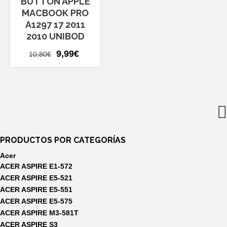
BUTTON APPLE
MACBOOK PRO
A1297 17 2011
2010 UNIBOD
El
El
9,99
€
10,80
€
precio
precio
original
actual
era:
es:
10,80€.
9,99€.
PRODUCTOS POR CATEGORÍAS
Acer
ACER ASPIRE E1-572
ACER ASPIRE E5-521
ACER ASPIRE E5-551
ACER ASPIRE E5-575
ACER ASPIRE M3-581T
ACER ASPIRE S3