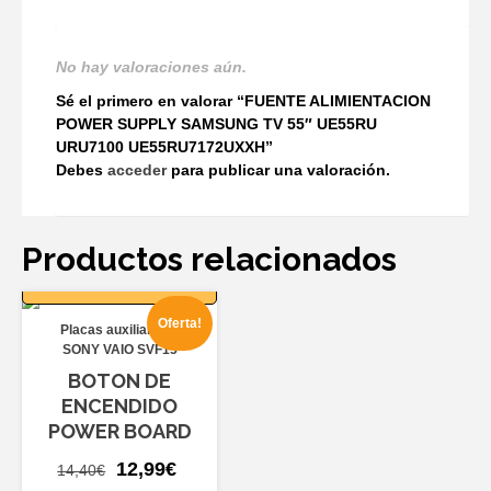
No hay valoraciones aún.
Sé el primero en valorar “FUENTE ALIMIENTACION
POWER SUPPLY SAMSUNG TV 55″ UE55RU
URU7100 UE55RU7172UXXH”
Debes
acceder
para publicar una valoración.
Productos relacionados
AÑADIR AL
CARRITO
Oferta!
Placas auxiliares
SONY VAIO SVF15
BOTON DE
ENCENDIDO
POWER BOARD
El
El
12,99
€
14,40
€