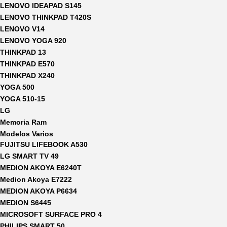
LENOVO IDEAPAD S145
LENOVO THINKPAD T420S
LENOVO V14
LENOVO YOGA 920
THINKPAD 13
THINKPAD E570
THINKPAD X240
YOGA 500
YOGA 510-15
LG
Memoria Ram
Modelos Varios
FUJITSU LIFEBOOK A530
LG SMART TV 49
MEDION AKOYA E6240T
Medion Akoya E7222
MEDION AKOYA P6634
MEDION S6445
MICROSOFT SURFACE PRO 4
PHILIPS SMART 50