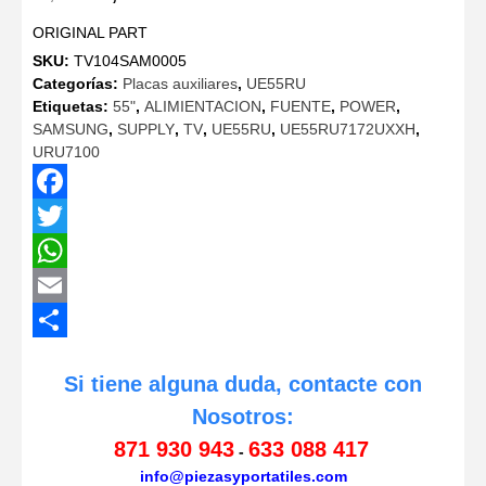
precio
precio
ORIGINAL PART
original
actual
SKU:
TV104SAM0005
era:
es:
Categorías:
Placas auxiliares
,
UE55RU
39,60€.
33,99€.
Etiquetas:
55"
,
ALIMIENTACION
,
FUENTE
,
POWER
,
SAMSUNG
,
SUPPLY
,
TV
,
UE55RU
,
UE55RU7172UXXH
,
URU7100
Facebook
Twitter
WhatsApp
Email
Compartir
Si tiene alguna duda, contacte con
Nosotros:
871 930 943
633 088 417
-
info@piezasyportatiles.com