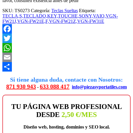
favor, consulten existencia antes de pedir
SKU:
TS0273
Categoría:
Teclas Sueltas
Etiqueta:
TECLA,S,TECLADO,KEY,TOUCHE,SONY,VAIO,VGN-
FW21J,VGN-FW21E,F,VGN-FW21Z,VGN-FW31E
Facebook
Twitter
WhatsApp
Email
Compartir
Si tiene alguna duda, contacte con Nosotros:
871 930 943
633 088 417
-
info@piezasyportatiles.com
TU PÁGINA WEB PROFESIONAL
DESDE
2,50 €/MES
Diseño web, hosting, dominios y SEO local.