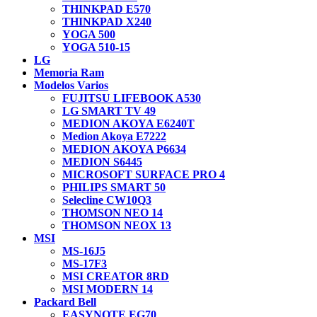
THINKPAD E570
THINKPAD X240
YOGA 500
YOGA 510-15
LG
Memoria Ram
Modelos Varios
FUJITSU LIFEBOOK A530
LG SMART TV 49
MEDION AKOYA E6240T
Medion Akoya E7222
MEDION AKOYA P6634
MEDION S6445
MICROSOFT SURFACE PRO 4
PHILIPS SMART 50
Selecline CW10Q3
THOMSON NEO 14
THOMSON NEOX 13
MSI
MS-16J5
MS-17F3
MSI CREATOR 8RD
MSI MODERN 14
Packard Bell
EASYNOTE EG70