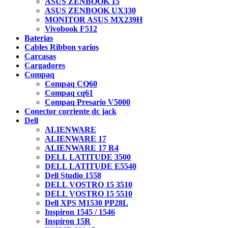
ASUS ZENBOOK 15
ASUS ZENBOOK UX330
MONITOR ASUS MX239H
Vivobook F512
Baterias
Cables Ribbon varios
Carcasas
Cargadores
Compaq
Compaq CQ60
Compaq cq61
Compaq Presario V5000
Conector corriente dc jack
Dell
ALIENWARE
ALIENWARE 17
ALIENWARE 17 R4
DELL LATITUDE 3500
DELL LATITUDE E5540
Dell Studio 1558
DELL VOSTRO 15 3510
DELL VOSTRO 15 5510
Dell XPS M1530 PP28L
Inspiron 1545 / 1546
Inspiron 15R