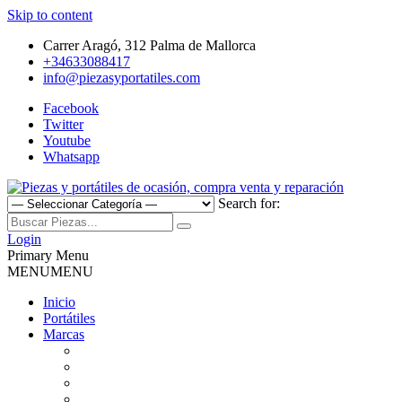
Skip to content
Carrer Aragó, 312 Palma de Mallorca
+34633088417
info@piezasyportatiles.com
Facebook
Twitter
Youtube
Whatsapp
Search for:
Todo lo que necesitas para reparar tu portatil, Pantallas, Teclas,
Piezas y portátiles de ocasión,
Teclados, Baterías, Carcasas, Placas, Gráficas, Procesadores,
Login
Ventiladores
Primary Menu
compra venta y reparación
MENU
MENU
Inicio
Portátiles
Marcas