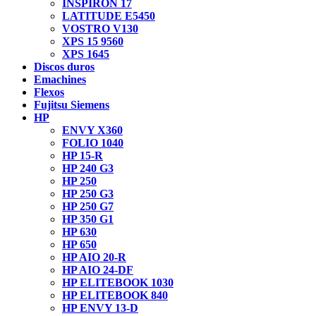
INSPIRON 17
LATITUDE E5450
VOSTRO V130
XPS 15 9560
XPS 1645
Discos duros
Emachines
Flexos
Fujitsu Siemens
HP
ENVY X360
FOLIO 1040
HP 15-R
HP 240 G3
HP 250
HP 250 G3
HP 250 G7
HP 350 G1
HP 630
HP 650
HP AIO 20-R
HP AIO 24-DF
HP ELITEBOOK 1030
HP ELITEBOOK 840
HP ENVY 13-D