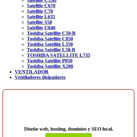
Satellite C55D
Satellite C670
Satellite C70
Satellite L635
Satellite S50
Satellite U840
Toshiba Satellite C50-B
Toshiba Satellite C850
Toshiba Satellite L350
Toshiba Satellite L50-B
TOSHIBA SATELLITE L735
Toshiba Satellite P850
Toshiba Satellite X200
VENTILADOR
Ventiladores disipadores
¿Necesitas una página web para tu
negocio?
Diseño web, hosting, dominios y SEO local.