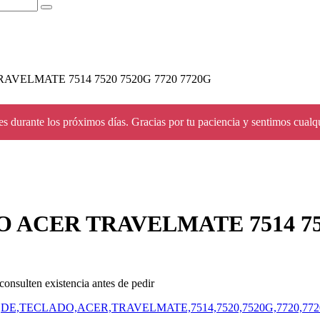
VELMATE 7514 7520 7520G 7720 7720G
s durante los próximos días. Gracias por tu paciencia y sentimos cualq
ACER TRAVELMATE 7514 7520
consulten existencia antes de pedir
DE,TECLADO,ACER,TRAVELMATE,7514,7520,7520G,7720,77