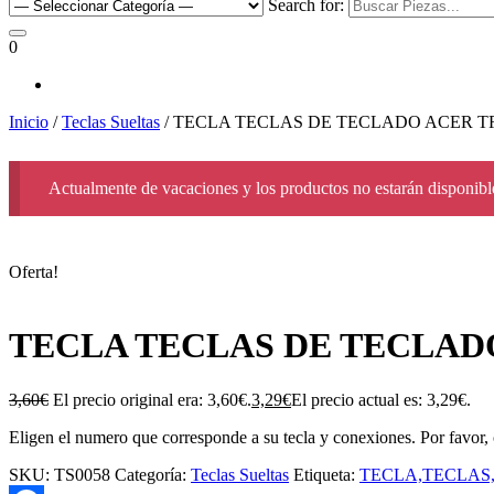
Search for:
0
Inicio
/
Teclas Sueltas
/ TECLA TECLAS DE TECLADO ACER TRA
Actualmente de vacaciones y los productos no estarán disponible
Oferta!
TECLA TECLAS DE TECLADO 
3,60
€
El precio original era: 3,60€.
3,29
€
El precio actual es: 3,29€.
Eligen el numero que corresponde a su tecla y conexiones. Por favor, 
SKU:
TS0058
Categoría:
Teclas Sueltas
Etiqueta:
TECLA,TECLAS,