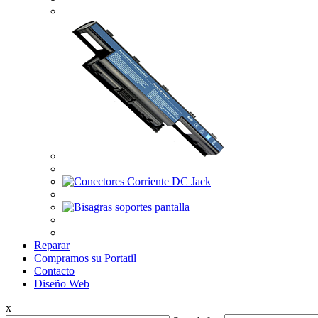
Reparar
Compramos su Portatil
Contacto
Diseño Web
x