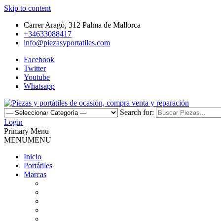
Skip to content
Carrer Aragó, 312 Palma de Mallorca
+34633088417
info@piezasyportatiles.com
Facebook
Twitter
Youtube
Whatsapp
Search for:
Todo lo que necesitas para reparar tu portatil, Pantallas, Teclas, Tecl
Login
Piezas y portátiles de ocasión, 
Primary Menu
MENU
MENU
Inicio
Portátiles
Marcas