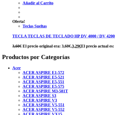
Añadir al Carrito
Oferta!
Teclas Sueltas
TECLA TECLAS DE TECLADO HP DV 4000 / DV 4200 / 
3,60
€
El precio original era: 3,60€.
3,29
€
El precio actual es:
Productos por Categorías
Acer
ACER ASPIRE E1-572
ACER ASPIRE E5-521
ACER ASPIRE E5-551
ACER ASPIRE E5-575
ACER ASPIRE M3-581T
ACER ASPIRE S3
ACER ASPIRE V3
ACER ASPIRE V5-551
ACER ASPIRE V5-552
ACER ASPIRE VX15