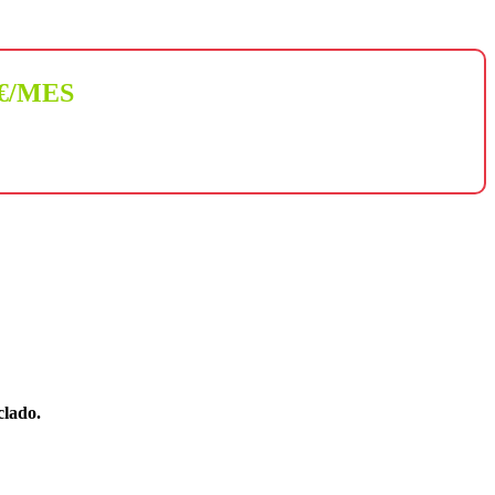
 €/MES
clado.