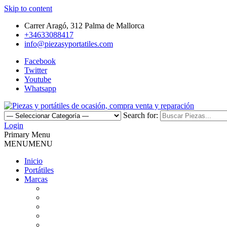
Skip to content
Carrer Aragó, 312 Palma de Mallorca
+34633088417
info@piezasyportatiles.com
Facebook
Twitter
Youtube
Whatsapp
Search for:
Todo lo que necesitas para reparar tu portatil, Pantallas, Teclas, Tecl
Login
Piezas y portátiles de ocasión, 
Primary Menu
MENU
MENU
Inicio
Portátiles
Marcas