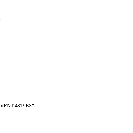
R
DVENT 4312 ES”