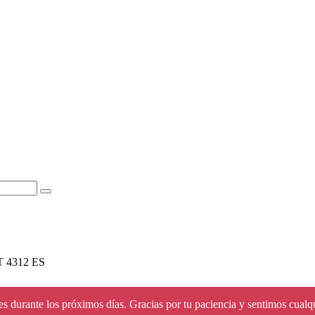
4312 ES
s durante los próximos días. Gracias por tu paciencia y sentimos cualq