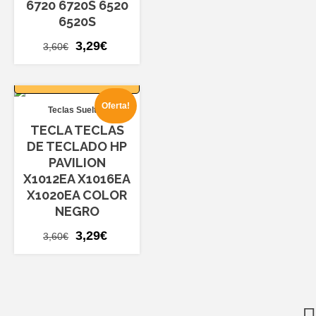
6720 6720S 6520
6520S
El
El
3,29
€
3,60
€
precio
precio
AÑADIR AL
original
actual
CARRITO
era:
es:
Oferta!
Teclas Sueltas
3,60€.
3,29€.
TECLA TECLAS
DE TECLADO HP
PAVILION
X1012EA X1016EA
X1020EA COLOR
NEGRO
El
El
3,29
€
3,60
€
precio
precio
original
actual
era:
es:
3,60€.
3,29€.