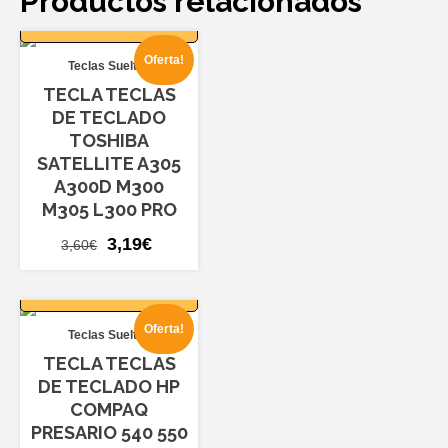
Productos relacionados
AÑADIR AL
CARRITO
Oferta!
Teclas Sueltas
TECLA TECLAS
DE TECLADO
TOSHIBA
SATELLITE A305
A300D M300
M305 L300 PRO
El
El
3,19
€
3,60
€
precio
precio
AÑADIR AL
original
actual
CARRITO
era:
es:
Oferta!
Teclas Sueltas
3,60€.
3,19€.
TECLA TECLAS
DE TECLADO HP
COMPAQ
PRESARIO 540 550