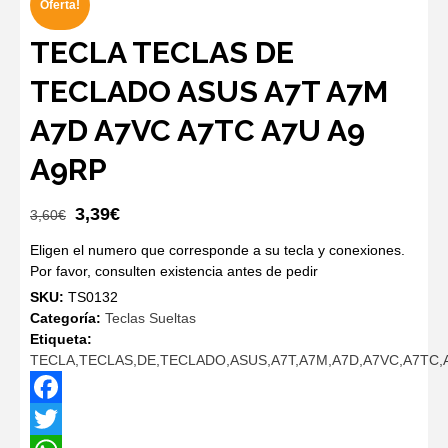
Oferta!
TECLA TECLAS DE
TECLADO ASUS A7T A7M
A7D A7VC A7TC A7U A9
A9RP
El
El
3,39
€
3,60
€
precio
precio
Eligen el numero que corresponde a su tecla y conexiones.
original
actual
Por favor, consulten existencia antes de pedir
era:
es:
SKU:
TS0132
3,60€.
3,39€.
Categoría:
Teclas Sueltas
Etiqueta:
TECLA,TECLAS,DE,TECLADO,ASUS,A7T,A7M,A7D,A7VC,A7TC,
Facebook