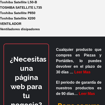
Toshiba Satellite L50-B
TOSHIBA SATELLITE L735
Toshiba Satellite P850
Toshiba Satellite X200
VENTILADOR
Ventiladores disipadores
Cualquier producto que
compres en
Piezas y
¿Necesitas
Portátiles
, lo puedes
una
devolver en el plazo de
30 días
…
Leer Mas
página
El periodo de garantía de
web para
nuestros productos es
tu
de
90 días
…
Leer Mas
negocio?