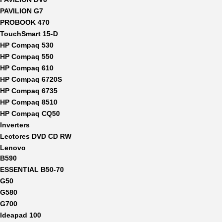
PAVILION G7
PROBOOK 470
TouchSmart 15-D
HP Compaq 530
HP Compaq 550
HP Compaq 610
HP Compaq 6720S
HP Compaq 6735
HP Compaq 8510
HP Compaq CQ50
Inverters
Lectores DVD CD RW
Lenovo
B590
ESSENTIAL B50-70
G50
G580
G700
Ideapad 100