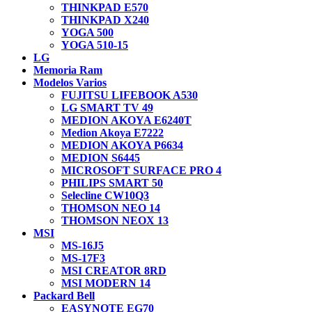
THINKPAD E570
THINKPAD X240
YOGA 500
YOGA 510-15
LG
Memoria Ram
Modelos Varios
FUJITSU LIFEBOOK A530
LG SMART TV 49
MEDION AKOYA E6240T
Medion Akoya E7222
MEDION AKOYA P6634
MEDION S6445
MICROSOFT SURFACE PRO 4
PHILIPS SMART 50
Selecline CW10Q3
THOMSON NEO 14
THOMSON NEOX 13
MSI
MS-16J5
MS-17F3
MSI CREATOR 8RD
MSI MODERN 14
Packard Bell
EASYNOTE EG70