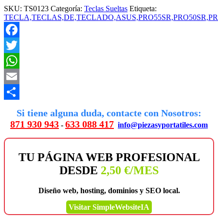
SKU:
TS0123
Categoría:
Teclas Sueltas
Etiqueta:
TECLA,TECLAS,DE,TECLADO,ASUS,PRO55SR,PRO50SR,PRO70
Facebook
Twitter
WhatsApp
Email
Compartir
Si tiene alguna duda, contacte con Nosotros:
871 930 943
633 088 417
-
info@piezasyportatiles.com
TU PÁGINA WEB PROFESIONAL
DESDE
2,50 €/MES
Diseño web, hosting, dominios y SEO local.
Visitar SimpleWebsiteIA