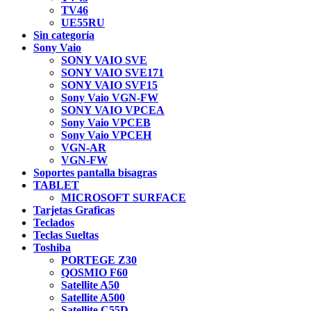
TV46
UE55RU
Sin categoría
Sony Vaio
SONY VAIO SVE
SONY VAIO SVE171
SONY VAIO SVF15
Sony Vaio VGN-FW
SONY VAIO VPCEA
Sony Vaio VPCEB
Sony Vaio VPCEH
VGN-AR
VGN-FW
Soportes pantalla bisagras
TABLET
MICROSOFT SURFACE
Tarjetas Graficas
Teclados
Teclas Sueltas
Toshiba
PORTEGE Z30
QOSMIO F60
Satellite A50
Satellite A500
Satellite C55D