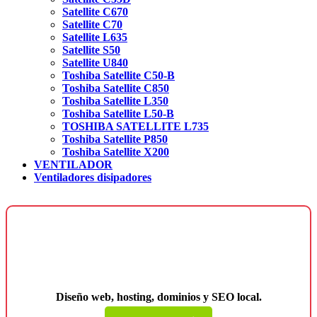
Satellite C670
Satellite C70
Satellite L635
Satellite S50
Satellite U840
Toshiba Satellite C50-B
Toshiba Satellite C850
Toshiba Satellite L350
Toshiba Satellite L50-B
TOSHIBA SATELLITE L735
Toshiba Satellite P850
Toshiba Satellite X200
VENTILADOR
Ventiladores disipadores
¿Necesitas una página web para tu
negocio?
Diseño web, hosting, dominios y SEO local.