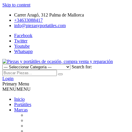
Skip to content
Carrer Aragó, 312 Palma de Mallorca
+34633088417
info@piezasyportatiles.com
Facebook
Twitter
Youtube
Whatsapp
Search for:
Todo lo que necesitas para reparar tu portatil, Pantallas, Teclas,
Piezas y portátiles de ocasión,
Teclados, Baterías, Carcasas, Placas, Gráficas, Procesadores,
Login
Ventiladores
Primary Menu
compra venta y reparación
MENU
MENU
Inicio
Portátiles
Marcas