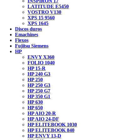
INSPIRON 17
LATITUDE E5450
VOSTRO V130
XPS 15 9560
XPS 1645
Discos duros
Emachines
Flexos
Fujitsu Siemens
HP
ENVY X360
FOLIO 1040
HP 15-R
HP 240 G3
HP 250
HP 250 G3
HP 250 G7
HP 350 G1
HP 630
HP 650
HP AIO 20-R
HP AIO 24-DF
HP ELITEBOOK 1030
HP ELITEBOOK 840
HP ENVY 13-D