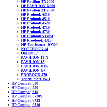
HP Pavilion TX2000
HP PAVILION X360
HP Pavilion ZD7000
HP Probook 4310
HP Probook 4510
HP Probook 4520
HP Probook 4710
HP Probook 4730
HP Probook 5330M
HP Proobook 4310
HP Touchsmart IQ500
NOTEBOOK 14
OMEN 17
PAVILION 11-N
PAVILION 15
PAVILION DV6
PAVILION G7
PROBOOK 470
TouchSmart 15-D
HP Compaq 530
HP Compaq 550
HP Compaq 610
HP Compaq 6720S
HP Compaq 6735
HP Compaq 8510