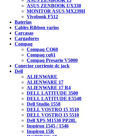
ASUS ZENBOOK 15
ASUS ZENBOOK UX330
MONITOR ASUS MX239H
Vivobook F512
Baterias
Cables Ribbon varios
Carcasas
Cargadores
Compaq
Compaq CQ60
Compaq cq61
Compaq Presario V5000
Conector corriente dc jack
Dell
ALIENWARE
ALIENWARE 17
ALIENWARE 17 R4
DELL LATITUDE 3500
DELL LATITUDE E5540
Dell Studio 1558
DELL VOSTRO 15 3510
DELL VOSTRO 15 5510
Dell XPS M1530 PP28L
Inspiron 1545 / 1546
Inspiron 15R