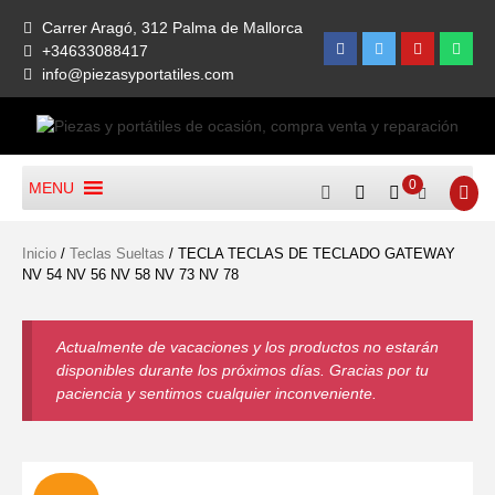
Skip
Carrer Aragó, 312 Palma de Mallorca
to
Facebook
Twitter
Youtube
What
+34633088417
content
info@piezasyportatiles.com
Todo lo que necesitas para reparar tu portatil, Pantallas, Teclas,
Piezas Y Portátiles De
Teclados, Baterías, Carcasas, Placas, Gráficas, Procesadores,
0
MENU
Ocasión, Compra Venta Y
Ventiladores
Reparación
Inicio
/
Teclas Sueltas
/ TECLA TECLAS DE TECLADO GATEWAY
NV 54 NV 56 NV 58 NV 73 NV 78
Actualmente de vacaciones y los productos no estarán
disponibles durante los próximos días. Gracias por tu
paciencia y sentimos cualquier inconveniente.