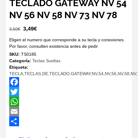
TECLADO GATEWAY NV 54
NV 56 NV 58 NV 73 NV 78
El
El
3,49
€
3,60
€
precio
precio
Eligen el numero que corresponde a su tecla y conexiones.
original
actual
Por favor, consulten existencia antes de pedir
era:
es:
SKU:
TS0185
3,60€.
3,49€.
Categoría:
Teclas Sueltas
Etiqueta:
TECLA,TECLAS,DE,TECLADO,GATEWAY,NV,54,NV,56,NV,58,NV,
Facebook
Twitter
WhatsApp
Email
Compartir