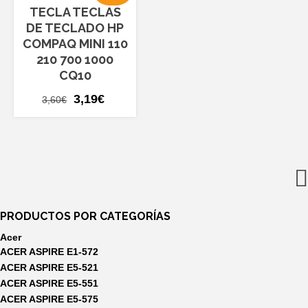
TECLA TECLAS
DE TECLADO HP
COMPAQ MINI 110
210 700 1000
CQ10
El
El
3,19
€
3,60
€
precio
precio
original
actual
era:
es:
3,60€.
3,19€.
PRODUCTOS POR CATEGORÍAS
Acer
ACER ASPIRE E1-572
ACER ASPIRE E5-521
ACER ASPIRE E5-551
ACER ASPIRE E5-575