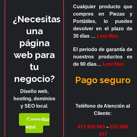
Cualquier producto que
compres en
Piezas y
¿Necesitas
Portátiles
, lo puedes
una
devolver en el plazo de
30 días
…
Leer Mas
página
El periodo de garantía de
web para
nuestros productos es
tu
de
90 días
…
Leer Mas
negocio?
Pago seguro
Diseño web,
hosting, dominios
y SEO local.
Teléfono de Atención al
Cliente:
Consultar
aqui
871 930 943
–
633 088
417