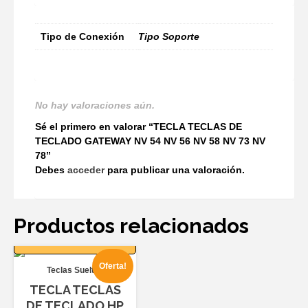
Tipo de Conexión
Tipo Soporte
No hay valoraciones aún.
Sé el primero en valorar “TECLA TECLAS DE
TECLADO GATEWAY NV 54 NV 56 NV 58 NV 73 NV
78”
Debes
acceder
para publicar una valoración.
Productos relacionados
AÑADIR AL
CARRITO
Oferta!
Teclas Sueltas
TECLA TECLAS
DE TECLADO HP