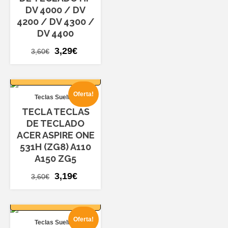
DV 4000 / DV
4200 / DV 4300 /
DV 4400
El
El
3,29
€
3,60
€
precio
precio
AÑADIR AL
original
actual
CARRITO
era:
es:
Oferta!
Teclas Sueltas
3,60€.
3,29€.
TECLA TECLAS
DE TECLADO
ACER ASPIRE ONE
531H (ZG8) A110
A150 ZG5
El
El
3,19
€
3,60
€
precio
precio
AÑADIR AL
original
actual
CARRITO
era:
es:
Oferta!
Teclas Sueltas
3,60€.
3,19€.