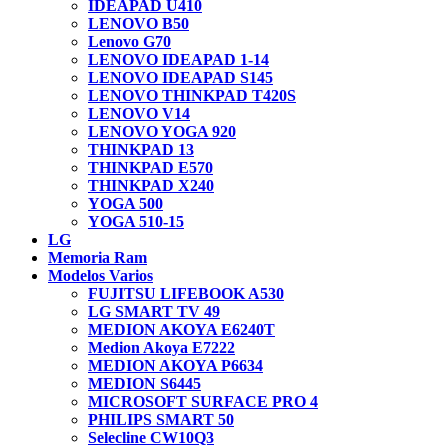
IDEAPAD U410
LENOVO B50
Lenovo G70
LENOVO IDEAPAD 1-14
LENOVO IDEAPAD S145
LENOVO THINKPAD T420S
LENOVO V14
LENOVO YOGA 920
THINKPAD 13
THINKPAD E570
THINKPAD X240
YOGA 500
YOGA 510-15
LG
Memoria Ram
Modelos Varios
FUJITSU LIFEBOOK A530
LG SMART TV 49
MEDION AKOYA E6240T
Medion Akoya E7222
MEDION AKOYA P6634
MEDION S6445
MICROSOFT SURFACE PRO 4
PHILIPS SMART 50
Selecline CW10Q3