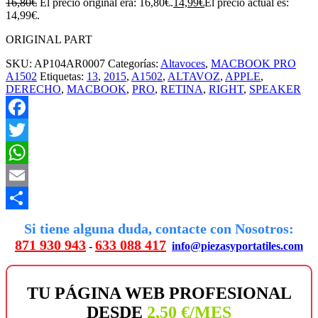
16,80
€
El precio original era: 16,80€.
14,99
€
El precio actual es:
14,99€.
ORIGINAL PART
SKU:
AP104AR0007
Categorías:
Altavoces
,
MACBOOK PRO
A1502
Etiquetas:
13
,
2015
,
A1502
,
ALTAVOZ
,
APPLE
,
DERECHO
,
MACBOOK
,
PRO
,
RETINA
,
RIGHT
,
SPEAKER
Facebook
Twitter
WhatsApp
Email
Compartir
Si tiene alguna duda, contacte con Nosotros:
871 930 943
633 088 417
-
info@piezasyportatiles.com
TU PÁGINA WEB PROFESIONAL
DESDE
2,50 €/MES