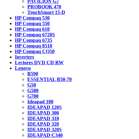
PAVILION G7
PROBOOK 470
TouchSmart 15-D
HP Compaq 530
HP Compaq 550
HP Compaq 610
HP Compaq 6720S
HP Compaq 6735
HP Compaq 8510
HP Compaq CQ50
Inverters
Lectores DVD CD RW
Lenovo
B590
ESSENTIAL B50-70
G50
G580
G700
Ideapad 100
IDEAPAD 120S
IDEAPAD 300
IDEAPAD 310
IDEAPAD 320
IDEAPAD 320S
IDEAPAD C340