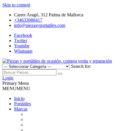
Skip to content
Carrer Aragó, 312 Palma de Mallorca
+34633088417
info@piezasyportatiles.com
Facebook
Twitter
Youtube
Whatsapp
Search for:
Todo lo que necesitas para reparar tu portatil, Pantallas, Teclas,
Piezas y portátiles de ocasión,
Teclados, Baterías, Carcasas, Placas, Gráficas, Procesadores,
Login
Ventiladores
Primary Menu
compra venta y reparación
MENU
MENU
Inicio
Portátiles
Marcas